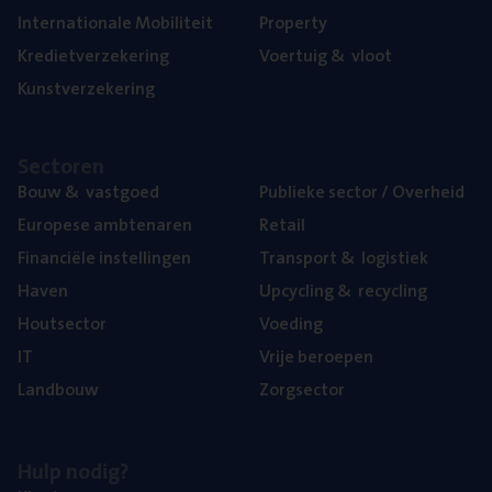
Inter­na­ti­o­na­le Mobiliteit
Pro­per­ty
Kre­diet­ver­ze­ke­ring
Voer­tuig
&
vloot
Kunst­ver­ze­ke­ring
Sec­to­ren
Bouw
&
vastgoed
Publie­ke sec­tor / Overheid
Euro­pe­se ambtenaren
Retail
Finan­ci­ë­le instellingen
Trans­port
&
logistiek
Haven
Upcy­cling
&
recycling
Hout­sec­tor
Voe­ding
IT
Vrije beroe­pen
Land­bouw
Zorg­sec­tor
Hulp nodig?