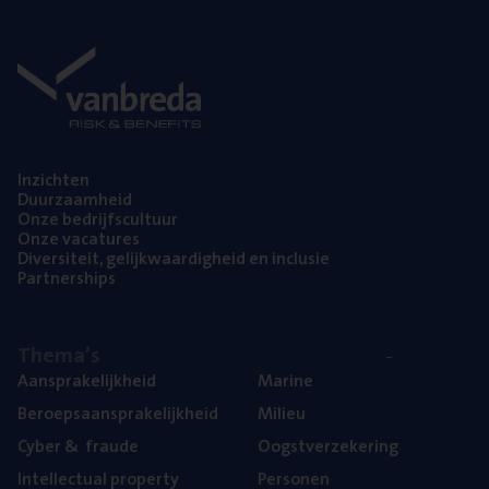
Inzich­ten
Duur­zaam­heid
Onze bedrijfs­cul­tuur
Onze vaca­tu­res
Diver­si­teit, gelijk­waar­dig­heid en inclusie
Part­ner­ships
The­ma’s
Aan­spra­ke­lijk­heid
Mari­ne
Beroeps­aan­spra­ke­lijk­heid
Mili­eu
Cyber
&
fraude
Oogst­ver­ze­ke­ring
Intel­lec­tu­al property
Per­so­nen