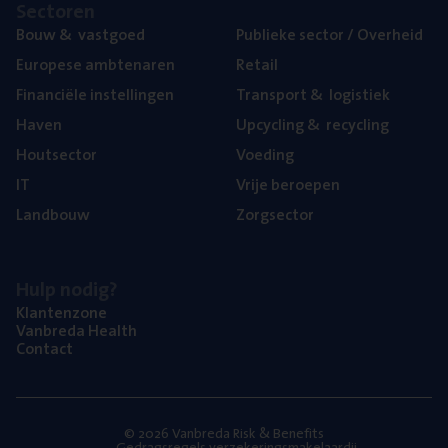
Sec­to­ren
Bouw
&
vastgoed
Publie­ke sec­tor / Overheid
Euro­pe­se ambtenaren
Retail
Finan­ci­ë­le instellingen
Trans­port
&
logistiek
Haven
Upcy­cling
&
recycling
Hout­sec­tor
Voe­ding
IT
Vrije beroe­pen
Land­bouw
Zorg­sec­tor
Hulp nodig?
Klan­ten­zo­ne
Van­b­re­da Health
Con­tact
© 2026 Vanbreda Risk & Benefits
Gedragsregels verzekeringsmakelaardij