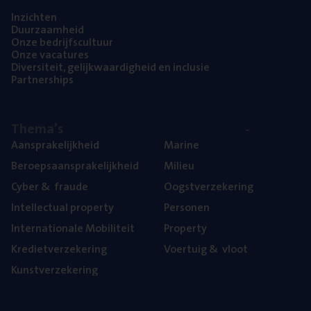
Inzich­ten
Duur­zaam­heid
Onze bedrijfs­cul­tuur
Onze vaca­tu­res
Diver­si­teit, gelijk­waar­dig­heid en inclusie
Part­ner­ships
The­ma’s
Aan­spra­ke­lijk­heid
Mari­ne
Beroeps­aan­spra­ke­lijk­heid
Mili­eu
Cyber
&
fraude
Oogst­ver­ze­ke­ring
Intel­lec­tu­al property
Per­so­nen
Inter­na­ti­o­na­le Mobiliteit
Pro­per­ty
Kre­diet­ver­ze­ke­ring
Voer­tuig
&
vloot
Kunst­ver­ze­ke­ring