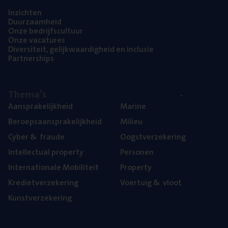
Inzich­ten
Duur­zaam­heid
Onze bedrijfs­cul­tuur
Onze vaca­tu­res
Diver­si­teit, gelijk­waar­dig­heid en inclusie
Part­ner­ships
The­ma’s
Aan­spra­ke­lijk­heid
Mari­ne
Beroeps­aan­spra­ke­lijk­heid
Mili­eu
Cyber
&
fraude
Oogst­ver­ze­ke­ring
Intel­lec­tu­al property
Per­so­nen
Inter­na­ti­o­na­le Mobiliteit
Pro­per­ty
Kre­diet­ver­ze­ke­ring
Voer­tuig
&
vloot
Kunst­ver­ze­ke­ring