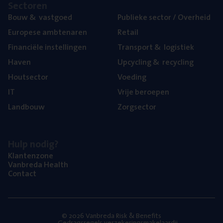
Sec­to­ren
Bouw
&
vastgoed
Publie­ke sec­tor / Overheid
Euro­pe­se ambtenaren
Retail
Finan­ci­ë­le instellingen
Trans­port
&
logistiek
Haven
Upcy­cling
&
recycling
Hout­sec­tor
Voe­ding
IT
Vrije beroe­pen
Land­bouw
Zorg­sec­tor
Hulp nodig?
Klan­ten­zo­ne
Van­b­re­da Health
Con­tact
© 2026 Vanbreda Risk & Benefits
Gedragsregels verzekeringsmakelaardij