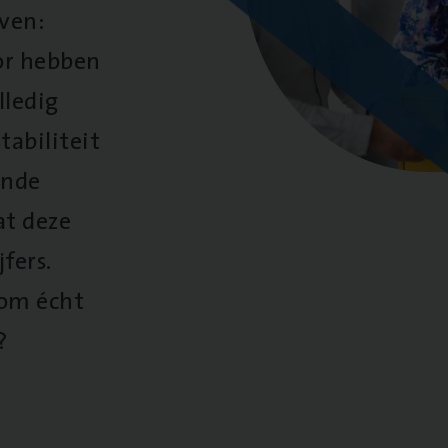
oven:
oor hebben
lledig
tabiliteit
ende
at deze
fers.
 om écht
?