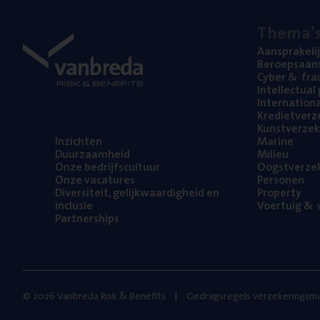
The­ma’
Aan­spra­ke­li
Beroeps­aan­s
Cyber
&
fra
Intel­lec­tu­a
Inter­na­ti­o­
Kre­diet­ver­z
Kunst­ver­ze­k
Inzich­ten
Mari­ne
Duur­zaam­heid
Mili­eu
Onze bedrijfs­cul­tuur
Oogst­ver­ze­
Onze vaca­tu­res
Per­so­nen
Diver­si­teit, gelijk­waar­dig­heid en
Pro­per­ty
inclusie
Voer­tuig
&
v
Part­ner­ships
© 2026 Vanbreda Risk & Benefits
Gedragsregels verzekeringsma