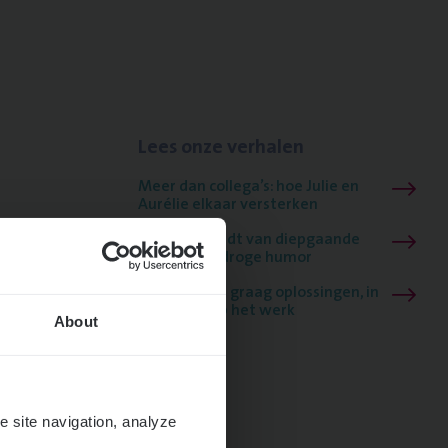
Lees onze verhalen
Meer dan collega’s: hoe Julie en
Aurélie elkaar versterken
Mathias houdt van diepgaande
dossiers én droge humor
Thalia zoekt graag oplossingen, in
games én op het werk
About
e site navigation, analyze