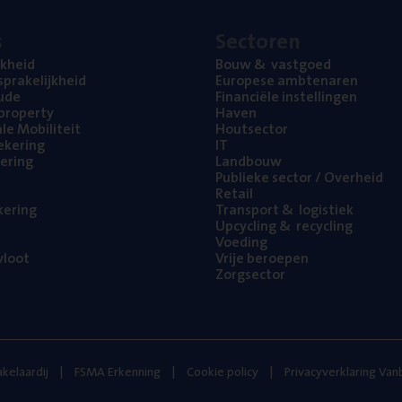
s
Sec­to­ren
jk­heid
Bouw
&
vastgoed
pra­ke­lijk­heid
Euro­pe­se ambtenaren
ude
Finan­ci­ë­le instellingen
l property
Haven
na­le Mobiliteit
Hout­sec­tor
e­ke­ring
IT
e­ring
Land­bouw
Publie­ke sec­tor / Overheid
Retail
ke­ring
Trans­port
&
logistiek
Upcy­cling
&
recycling
Voe­ding
loot
Vrije beroe­pen
Zorg­sec­tor
kelaardij
FSMA Erkenning
Cookie policy
Privacyverklaring Va