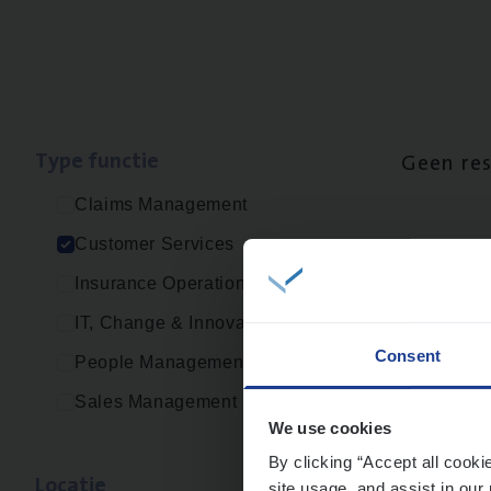
Type func­tie
Geen re
Claims Management
Customer Services
Insurance Operations
IT, Change & Innovation
Consent
People Management
Sales Management
We use cookies
By clicking “Accept all cooki
Loca­tie
site usage, and assist in our 