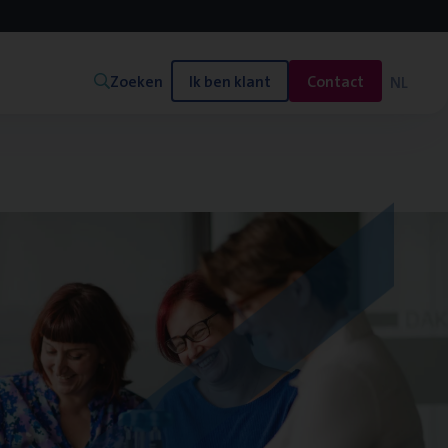
Zoeken
Ik ben klant
Contact
NL