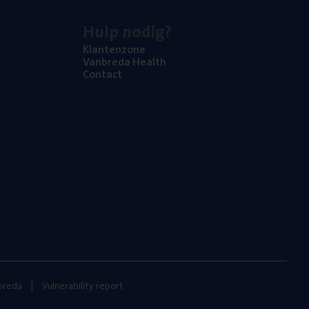
Hulp nodig?
Klan­ten­zo­ne
Van­b­re­da Health
Con­tact
nbreda
Vulnerability report