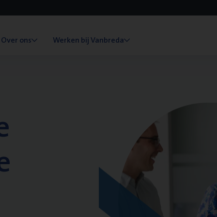
Over ons
Werken bij Vanbreda
e
e