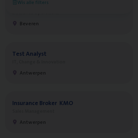
Wis alle filters
Benefits
Insurance Operations
Beveren
Test Ana­lyst
IT, Change & Innovation
Antwerpen
Insu­ran­ce Bro­ker
KMO
Sales Management
Antwerpen