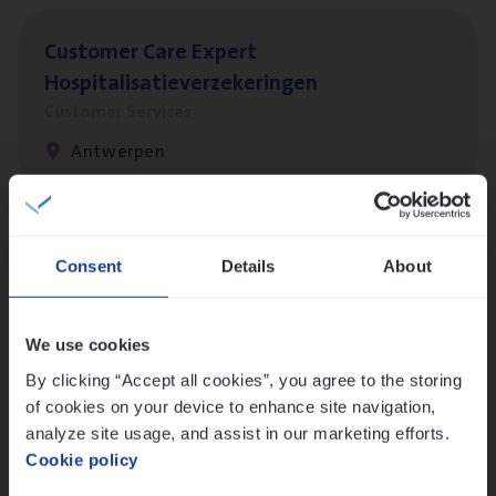
Cus­to­mer Care Expert
Hospitalisatieverzekeringen
Customer Services
Antwerpen
Cor­po­ra­te Insu­ran­ce Bro­ker Property
Consent
Details
About
Sales Management
Antwerpen
We use cookies
By clicking “Accept all cookies”, you agree to the storing
of cookies on your device to enhance site navigation,
Scha­de Expert Fleet
analyze site usage, and assist in our marketing efforts.
Cookie policy
Claims Management