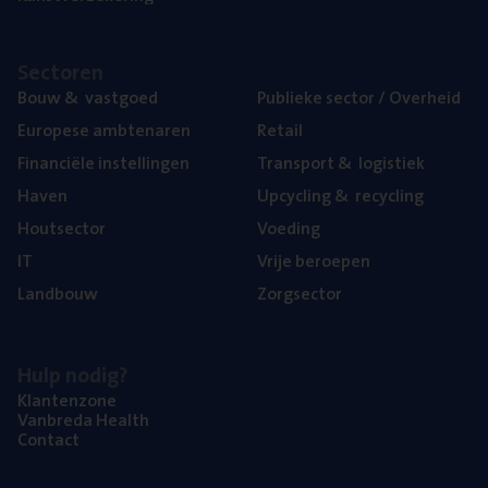
Sec­to­ren
Bouw
&
vastgoed
Publie­ke sec­tor / Overheid
Euro­pe­se ambtenaren
Retail
Finan­ci­ë­le instellingen
Trans­port
&
logistiek
Haven
Upcy­cling
&
recycling
Hout­sec­tor
Voe­ding
IT
Vrije beroe­pen
Land­bouw
Zorg­sec­tor
Hulp nodig?
Klan­ten­zo­ne
Van­b­re­da Health
Con­tact