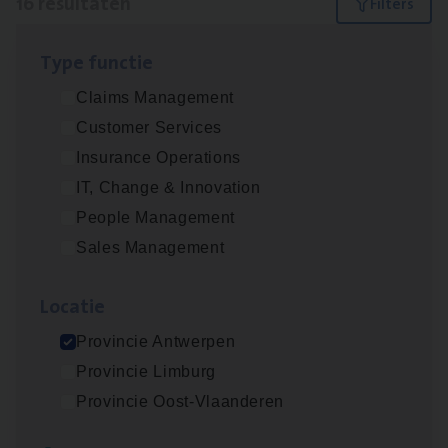
16 resultaten
Filters
Type func­tie
Dos­sier­be­heer­der ver­ze­ke­rin­gen — Soci­al
Claims Management
Pro­fit en Public
Customer Services
Insurance Operations
Insurance Operations
Antwerpen
IT, Change & Innovation
People Management
Sales Management
Claims­hand­ler Fleet
&
Bike
Claims Management
Loca­tie
Antwerpen
Provincie Antwerpen
Provincie Limburg
Provincie Oost-Vlaanderen
Advisor/​Configuratie ana­lyst Part­ner in