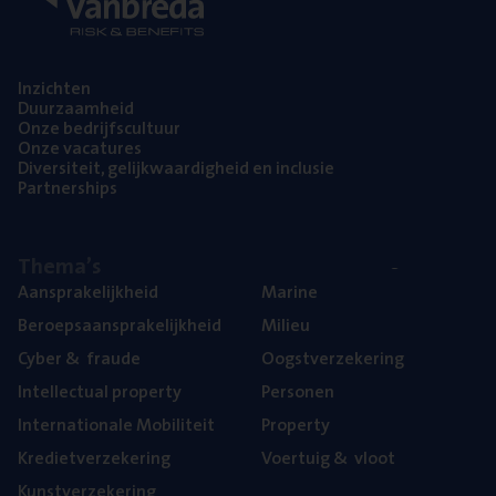
Inzich­ten
Duur­zaam­heid
Onze bedrijfs­cul­tuur
Onze vaca­tu­res
Diver­si­teit, gelijk­waar­dig­heid en inclusie
Part­ner­ships
The­ma’s
Aan­spra­ke­lijk­heid
Mari­ne
Beroeps­aan­spra­ke­lijk­heid
Mili­eu
Cyber
&
fraude
Oogst­ver­ze­ke­ring
Intel­lec­tu­al property
Per­so­nen
Inter­na­ti­o­na­le Mobiliteit
Pro­per­ty
Kre­diet­ver­ze­ke­ring
Voer­tuig
&
vloot
Kunst­ver­ze­ke­ring