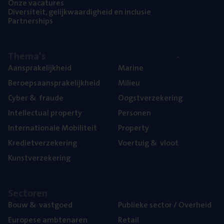
Onze vaca­tu­res
Diver­si­teit, gelijk­waar­dig­heid en inclusie
Part­ner­ships
The­ma’s
Aan­spra­ke­lijk­heid
Mari­ne
Beroeps­aan­spra­ke­lijk­heid
Mili­eu
Cyber
&
fraude
Oogst­ver­ze­ke­ring
Intel­lec­tu­al property
Per­so­nen
Inter­na­ti­o­na­le Mobiliteit
Pro­per­ty
Kre­diet­ver­ze­ke­ring
Voer­tuig
&
vloot
Kunst­ver­ze­ke­ring
Sec­to­ren
Bouw
&
vastgoed
Publie­ke sec­tor / Overheid
Euro­pe­se ambtenaren
Retail