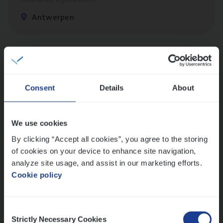
Antwerpen
Cor­po­ra­te Insu­ran­ce Bro­ker Property
Sales Management
Consent
Details
About
Antwerpen
We use cookies
By clicking “Accept all cookies”, you agree to the storing
Dos­sier­be­heer­der Gewaar­borgd Inkomen
of cookies on your device to enhance site navigation,
Insurance Operations
analyze site usage, and assist in our marketing efforts.
Antwerpen
Cookie policy
Consent
Strictly Necessary Cookies
Selection