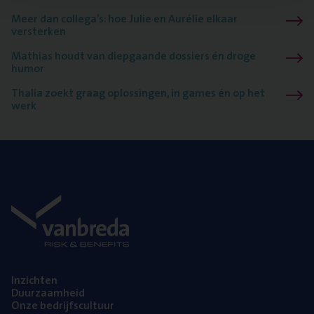
Meer dan collega’s: hoe Julie en Aurélie elkaar
versterken
Mathias houdt van diepgaande dossiers én droge
humor
Thalia zoekt graag oplossingen, in games én op het
werk
Inzich­ten
Duur­zaam­heid
Onze bedrijfs­cul­tuur