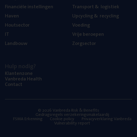
Finan­ci­ë­le instellingen
Trans­port
&
logistiek
Haven
Upcy­cling
&
recycling
Hout­sec­tor
Voe­ding
IT
Vrije beroe­pen
Land­bouw
Zorg­sec­tor
Hulp nodig?
Klan­ten­zo­ne
Van­b­re­da Health
Con­tact
© 2026 Vanbreda Risk & Benefits
Gedragsregels verzekeringsmakelaardij
FSMA Erkenning
Cookie policy
Privacyverklaring Vanbreda
Vulnerability report