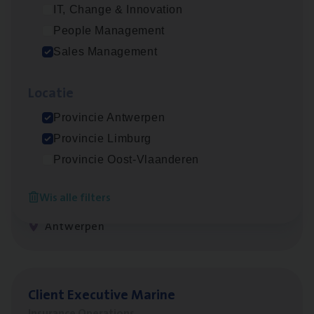
Beveren
IT, Change & Innovation
People Management
Sales Management
Busi­ness Mana­ger Mari­ne Cargo
People Management, Sales Management
Loca­tie
Antwerpen
Provincie Antwerpen
Provincie Limburg
Provincie Oost-Vlaanderen
Claims­hand­ler Fleet
&
Bike
Wis alle filters
Claims Management
Antwerpen
Client Exe­cu­ti­ve Marine
Insurance Operations