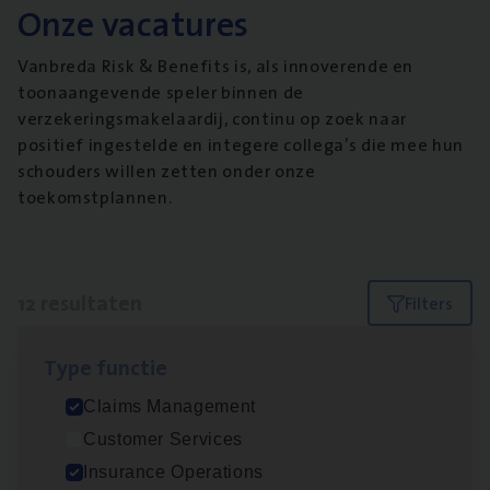
Onze vacatures
Vanbreda Risk & Benefits is, als innoverende en
toonaangevende speler binnen de
verzekeringsmakelaardij, continu op zoek naar
positief ingestelde en integere collega’s die mee hun
schouders willen zetten onder onze
toekomstplannen.
12 resultaten
Filters
Type func­tie
Advisor/​Configuratie ana­lyst Part­ner in
Claims Management
Benefits
Customer Services
Insurance Operations
Insurance Operations