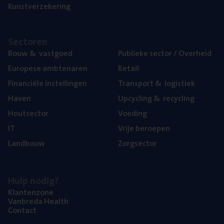
Kunst­ver­ze­ke­ring
Sec­to­ren
Bouw
&
vastgoed
Publie­ke sec­tor / Overheid
Euro­pe­se ambtenaren
Retail
Finan­ci­ë­le instellingen
Trans­port
&
logistiek
Haven
Upcy­cling
&
recycling
Hout­sec­tor
Voe­ding
IT
Vrije beroe­pen
Land­bouw
Zorg­sec­tor
Hulp nodig?
Klan­ten­zo­ne
Van­b­re­da Health
Con­tact