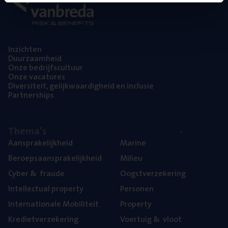
Inzich­ten
Duur­zaam­heid
Onze bedrijfs­cul­tuur
Onze vaca­tu­res
Diver­si­teit, gelijk­waar­dig­heid en inclusie
Part­ner­ships
The­ma’s
Aan­spra­ke­lijk­heid
Mari­ne
Beroeps­aan­spra­ke­lijk­heid
Mili­eu
Cyber
&
fraude
Oogst­ver­ze­ke­ring
Intel­lec­tu­al property
Per­so­nen
Inter­na­ti­o­na­le Mobiliteit
Pro­per­ty
Kre­diet­ver­ze­ke­ring
Voer­tuig
&
vloot