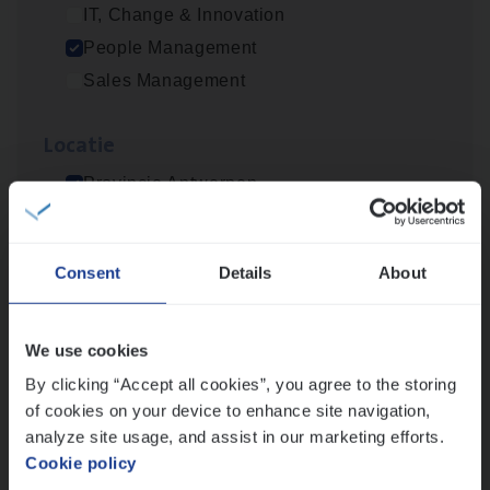
IT, Change & Innovation
People Management
Scha­de Expert Fleet
Sales Management
Claims Management
Loca­tie
Antwerpen
Provincie Antwerpen
Provincie Limburg
Cus­to­mer Care Expert
Provincie Oost-Vlaanderen
Consent
Details
About
Hospitalisatieverzekeringen
Wis alle filters
Customer Services
Antwerpen
We use cookies
By clicking “Accept all cookies”, you agree to the storing
of cookies on your device to enhance site navigation,
analyze site usage, and assist in our marketing efforts.
Claims­hand­ler Fleet
&
Bike
Cookie policy
Claims Management