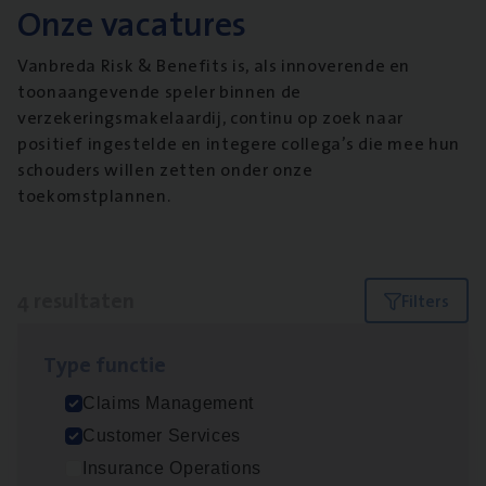
Onze vacatures
Vanbreda Risk & Benefits is, als innoverende en
toonaangevende speler binnen de
verzekeringsmakelaardij, continu op zoek naar
positief ingestelde en integere collega’s die mee hun
schouders willen zetten onder onze
toekomstplannen.
4 resultaten
Filters
Type func­tie
Busi­ness Mana­ger Mari­ne Cargo
Claims Management
People Management, Sales Management
Customer Services
Antwerpen
Insurance Operations