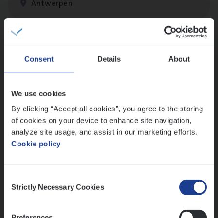
Antwerpen
Cor­po­ra­te Insu­ran­ce Bro­ker Property
Consent
Details
About
Sales Management
Antwerpen
We use cookies
By clicking “Accept all cookies”, you agree to the storing
of cookies on your device to enhance site navigation,
Cus­to­mer Care Expert
analyze site usage, and assist in our marketing efforts.
Hospitalisatieverzekeringen
Cookie policy
Customer Services
Antwerpen
Consent
Strictly Necessary Cookies
Selection
Preferences