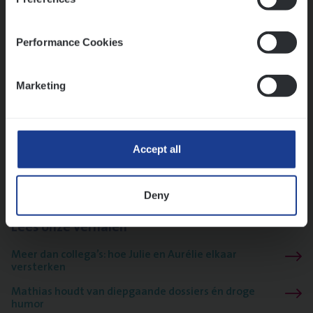
Insu­ran­ce Bro­ker
KMO
Sales Management
Performance Cookies
Antwerpen
Marketing
Test Ana­lyst
IT, Change & Innovation
Accept all
Antwerpen
Deny
Lees onze verhalen
Meer dan collega’s: hoe Julie en Aurélie elkaar
versterken
Mathias houdt van diepgaande dossiers én droge
humor