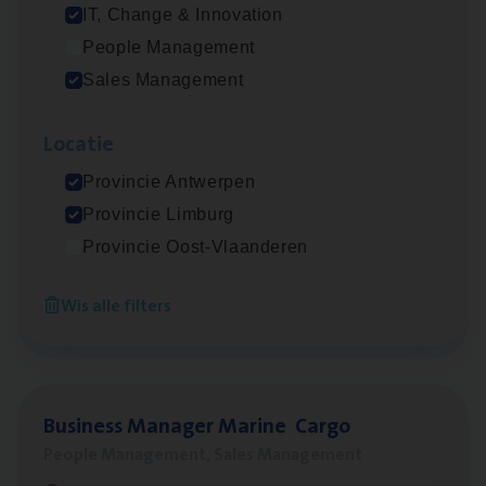
IT, Change & Innovation
People Management
Insu­ran­ce Bro­ker Trans­port
&
Logistiek
Sales Management
Sales Management
Loca­tie
Antwerpen
Provincie Antwerpen
Provincie Limburg
(Agi­le)
IT
Pro­ject Manager
Provincie Oost-Vlaanderen
IT, Change & Innovation
Wis alle filters
Antwerpen
Busi­ness Mana­ger Mari­ne Cargo
People Management, Sales Management