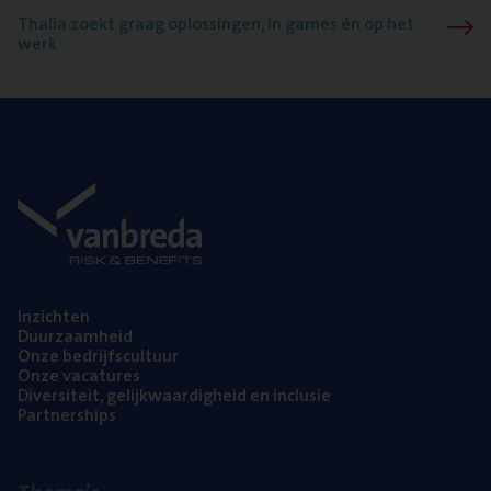
Thalia zoekt graag oplossingen, in games én op het
werk
Inzich­ten
Duur­zaam­heid
Onze bedrijfs­cul­tuur
Onze vaca­tu­res
Diver­si­teit, gelijk­waar­dig­heid en inclusie
Part­ner­ships