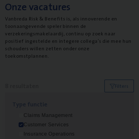
Onze vacatures
Vanbreda Risk & Benefits is, als innoverende en
toonaangevende speler binnen de
verzekeringsmakelaardij, continu op zoek naar
positief ingestelde en integere collega’s die mee hun
schouders willen zetten onder onze
toekomstplannen.
8 resultaten
Filters
Type func­tie
IT
Busi­ness Analyst
Claims Management
IT, Change & Innovation
Customer Services
Antwerpen
Insurance Operations