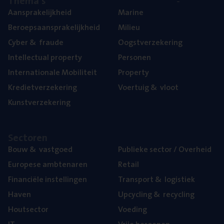
The­ma’s
Aan­spra­ke­lijk­heid
Mari­ne
Beroeps­aan­spra­ke­lijk­heid
Mili­eu
Cyber
&
fraude
Oogst­ver­ze­ke­ring
Intel­lec­tu­al property
Per­so­nen
Inter­na­ti­o­na­le Mobiliteit
Pro­per­ty
Kre­diet­ver­ze­ke­ring
Voer­tuig
&
vloot
Kunst­ver­ze­ke­ring
Sec­to­ren
Bouw
&
vastgoed
Publie­ke sec­tor / Overheid
Euro­pe­se ambtenaren
Retail
Finan­ci­ë­le instellingen
Trans­port
&
logistiek
Haven
Upcy­cling
&
recycling
Hout­sec­tor
Voe­ding