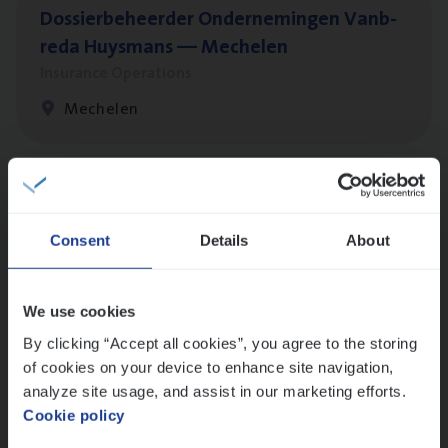
Dos­sier­be­heer­der Onder­ne­min­gen Van­b­
re­da Huys­mans — Mechelen
Insurance Operations
Mechelen
Dos­sier­be­heer­der Pro­per­ty verzekeringen
Insurance Operations
Consent
Details
About
Antwerpen en Hasselt
We use cookies
By clicking “Accept all cookies”, you agree to the storing
Dos­sier­be­heer­der ver­ze­ke­rin­gen — Soci­al
of cookies on your device to enhance site navigation,
Pro­fit en Public
analyze site usage, and assist in our marketing efforts.
Cookie policy
Insurance Operations