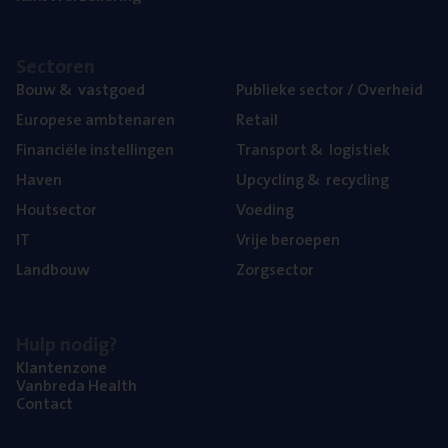
Sec­to­ren
Bouw
&
vastgoed
Publie­ke sec­tor / Overheid
Euro­pe­se ambtenaren
Retail
Finan­ci­ë­le instellingen
Trans­port
&
logistiek
Haven
Upcy­cling
&
recycling
Hout­sec­tor
Voe­ding
IT
Vrije beroe­pen
Land­bouw
Zorg­sec­tor
Hulp nodig?
Klan­ten­zo­ne
Van­b­re­da Health
Con­tact