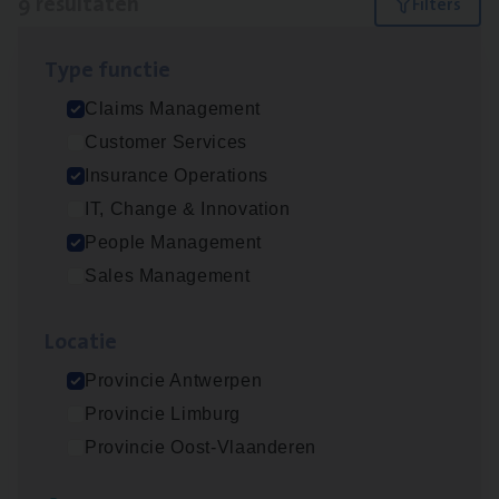
9 resultaten
Filters
Type func­tie
Advisor/​Configuratie ana­lyst Part­ner in
Claims Management
Benefits
Customer Services
Insurance Operations
Insurance Operations
Beveren
IT, Change & Innovation
People Management
Sales Management
Busi­ness Mana­ger Mari­ne Cargo
People Management, Sales Management
Loca­tie
Antwerpen
Provincie Antwerpen
Provincie Limburg
Provincie Oost-Vlaanderen
Claims­hand­ler Fleet
&
Bike