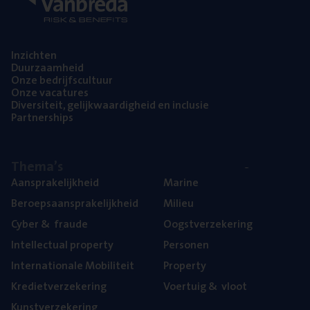
Inzich­ten
Duur­zaam­heid
Onze bedrijfs­cul­tuur
Onze vaca­tu­res
Diver­si­teit, gelijk­waar­dig­heid en inclusie
Part­ner­ships
The­ma’s
Aan­spra­ke­lijk­heid
Mari­ne
Beroeps­aan­spra­ke­lijk­heid
Mili­eu
Cyber
&
fraude
Oogst­ver­ze­ke­ring
Intel­lec­tu­al property
Per­so­nen
Inter­na­ti­o­na­le Mobiliteit
Pro­per­ty
Kre­diet­ver­ze­ke­ring
Voer­tuig
&
vloot
Kunst­ver­ze­ke­ring