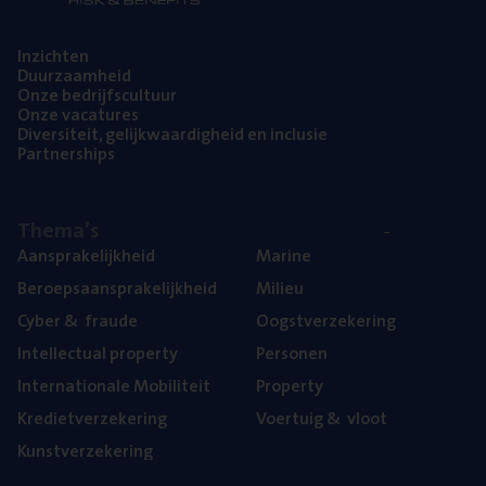
Inzich­ten
Duur­zaam­heid
Onze bedrijfs­cul­tuur
Onze vaca­tu­res
Diver­si­teit, gelijk­waar­dig­heid en inclusie
Part­ner­ships
The­ma’s
Aan­spra­ke­lijk­heid
Mari­ne
Beroeps­aan­spra­ke­lijk­heid
Mili­eu
Cyber
&
fraude
Oogst­ver­ze­ke­ring
Intel­lec­tu­al property
Per­so­nen
Inter­na­ti­o­na­le Mobiliteit
Pro­per­ty
Kre­diet­ver­ze­ke­ring
Voer­tuig
&
vloot
Kunst­ver­ze­ke­ring