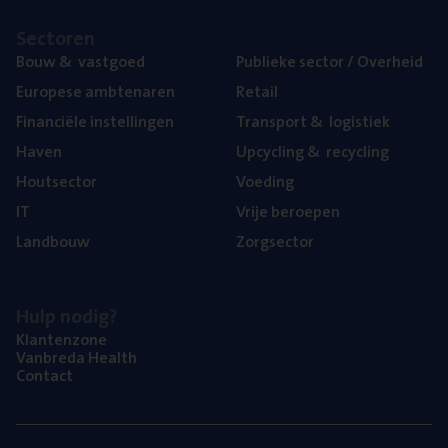
Sec­to­ren
Bouw
&
vastgoed
Publie­ke sec­tor / Overheid
Euro­pe­se ambtenaren
Retail
Finan­ci­ë­le instellingen
Trans­port
&
logistiek
Haven
Upcy­cling
&
recycling
Hout­sec­tor
Voe­ding
IT
Vrije beroe­pen
Land­bouw
Zorg­sec­tor
Hulp nodig?
Klan­ten­zo­ne
Van­b­re­da Health
Con­tact