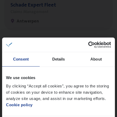
Scha­de Expert Fleet
Claims Management
Antwerpen
Claims­hand­ler Fleet
&
Bike
Claims Management
Consent
Details
About
Antwerpen
We use cookies
By clicking “Accept all cookies”, you agree to the storing
Advisor/​Configuratie ana­lyst Part­ner in
of cookies on your device to enhance site navigation,
Benefits
analyze site usage, and assist in our marketing efforts.
Insurance Operations
Cookie policy
Beveren