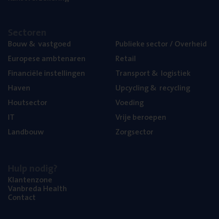
Sec­to­ren
Bouw
&
vastgoed
Publie­ke sec­tor / Overheid
Euro­pe­se ambtenaren
Retail
Finan­ci­ë­le instellingen
Trans­port
&
logistiek
Haven
Upcy­cling
&
recycling
Hout­sec­tor
Voe­ding
IT
Vrije beroe­pen
Land­bouw
Zorg­sec­tor
Hulp nodig?
Klan­ten­zo­ne
Van­b­re­da Health
Con­tact