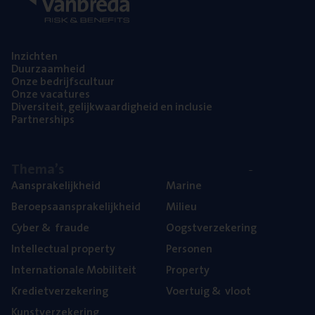
Inzich­ten
Duur­zaam­heid
Onze bedrijfs­cul­tuur
Onze vaca­tu­res
Diver­si­teit, gelijk­waar­dig­heid en inclusie
Part­ner­ships
The­ma’s
Aan­spra­ke­lijk­heid
Mari­ne
Beroeps­aan­spra­ke­lijk­heid
Mili­eu
Cyber
&
fraude
Oogst­ver­ze­ke­ring
Intel­lec­tu­al property
Per­so­nen
Inter­na­ti­o­na­le Mobiliteit
Pro­per­ty
Kre­diet­ver­ze­ke­ring
Voer­tuig
&
vloot
Kunst­ver­ze­ke­ring