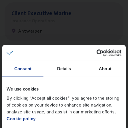
Client Exe­cu­ti­ve Marine
Insurance Operations
Antwerpen
Dos­sier­be­heer­der Pro­per­ty verzekeringen
Insurance Operations
Consent
Details
About
Antwerpen en Hasselt
We use cookies
By clicking “Accept all cookies”, you agree to the storing
Dos­sier­be­heer­der Onder­ne­min­gen Van­b­
of cookies on your device to enhance site navigation,
re­da Huys­mans — Mechelen
analyze site usage, and assist in our marketing efforts.
Cookie policy
Insurance Operations