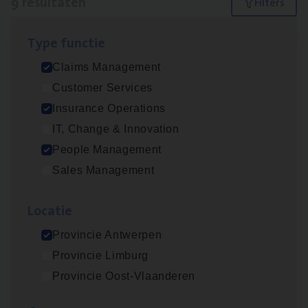
9 resultaten
Filters
Type func­tie
Dos­sier­be­heer­der ver­ze­ke­rin­gen — Soci­al
Claims Management
Pro­fit en Public
Customer Services
Insurance Operations
Insurance Operations
Antwerpen
IT, Change & Innovation
People Management
Sales Management
Claims­hand­ler Fleet
&
Bike
Claims Management
Loca­tie
Antwerpen
Provincie Antwerpen
Provincie Limburg
Provincie Oost-Vlaanderen
Advisor/​Configuratie ana­lyst Part­ner in