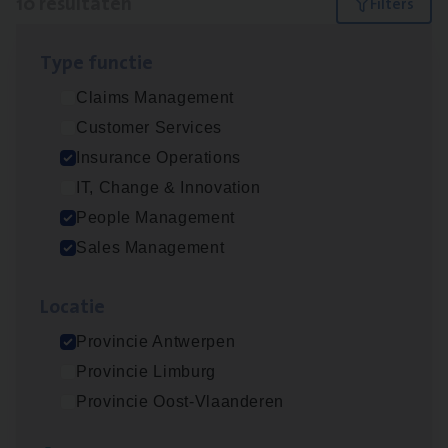
10 resultaten
Filters
Type func­tie
Insu­ran­ce Bro­ker Trans­port
&
Logistiek
Claims Management
Sales Management
Customer Services
Antwerpen
Insurance Operations
IT, Change & Innovation
People Management
Dos­sier­be­heer­der Gewaar­borgd Inkomen
Sales Management
Insurance Operations
Loca­tie
Antwerpen
Provincie Antwerpen
Provincie Limburg
Dos­sier­be­heer­der Onder­ne­min­gen Van­b­
Provincie Oost-Vlaanderen
re­da Huys­mans — Mechelen