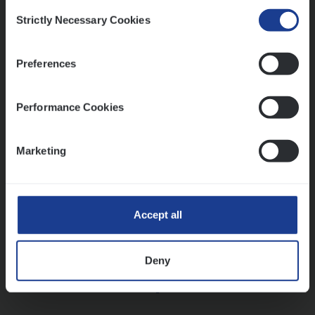
Consent
Strictly Necessary Cookies
Selection
Vorige
Volgende
Preferences
Lees onze verhalen
Performance Cookies
Meer dan collega’s: hoe Julie en Aurélie elkaar
versterken
Marketing
Mathias houdt van diepgaande dossiers én droge
humor
Thalia zoekt graag oplossingen, in games én op het
werk
Accept all
Deny
Ons sollicitatieproces