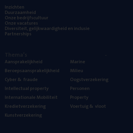
Inzich­ten
Duur­zaam­heid
Onze bedrijfs­cul­tuur
Onze vaca­tu­res
Diver­si­teit, gelijk­waar­dig­heid en inclusie
Part­ner­ships
The­ma’s
Aan­spra­ke­lijk­heid
Mari­ne
Beroeps­aan­spra­ke­lijk­heid
Mili­eu
Cyber
&
fraude
Oogst­ver­ze­ke­ring
Intel­lec­tu­al property
Per­so­nen
Inter­na­ti­o­na­le Mobiliteit
Pro­per­ty
Kre­diet­ver­ze­ke­ring
Voer­tuig
&
vloot
Kunst­ver­ze­ke­ring