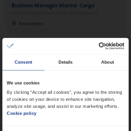
Busi­ness Mana­ger Mari­ne Cargo
People Management, Sales Management
Antwerpen
Cor­po­ra­te Insu­ran­ce Bro­ker Property
Sales Management
Consent
Details
About
Antwerpen
We use cookies
By clicking “Accept all cookies”, you agree to the storing
Insu­ran­ce Bro­ker
KMO
of cookies on your device to enhance site navigation,
Sales Management
analyze site usage, and assist in our marketing efforts.
Cookie policy
Antwerpen