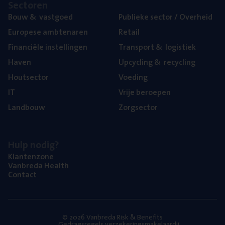
Sec­to­ren
Bouw
&
vastgoed
Publie­ke sec­tor / Overheid
Euro­pe­se ambtenaren
Retail
Finan­ci­ë­le instellingen
Trans­port
&
logistiek
Haven
Upcy­cling
&
recycling
Hout­sec­tor
Voe­ding
IT
Vrije beroe­pen
Land­bouw
Zorg­sec­tor
Hulp nodig?
Klan­ten­zo­ne
Van­b­re­da Health
Con­tact
© 2026 Vanbreda Risk & Benefits
Gedragsregels verzekeringsmakelaardij