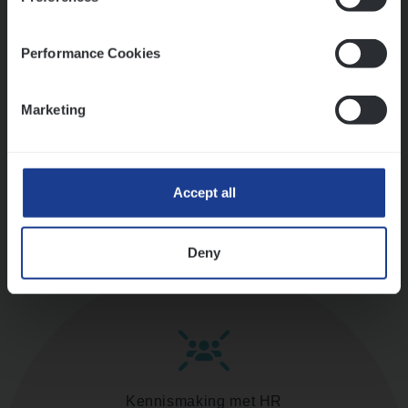
versterken
Mathias houdt van diepgaande dossiers én droge
humor
Performance Cookies
Thalia zoekt graag oplossingen, in games én op het
werk
Marketing
Ons sollicitatieproces
Accept all
Deny
Kennismaking met HR