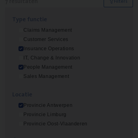
7 resultaten
Filters
Type func­tie
Advisor/​Configuratie ana­lyst Part­ner in
Claims Management
Benefits
Customer Services
Insurance Operations
Insurance Operations
Beveren
IT, Change & Innovation
People Management
Sales Management
Busi­ness Mana­ger Mari­ne Cargo
People Management, Sales Management
Loca­tie
Antwerpen
Provincie Antwerpen
Provincie Limburg
Provincie Oost-Vlaanderen
Client Exe­cu­ti­ve Marine