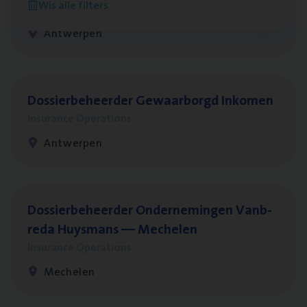
Wis alle filters
Insurance Operations
Antwerpen
Dos­sier­be­heer­der Gewaar­borgd Inkomen
Insurance Operations
Antwerpen
Dos­sier­be­heer­der Onder­ne­min­gen Van­b­
re­da Huys­mans — Mechelen
Insurance Operations
Mechelen