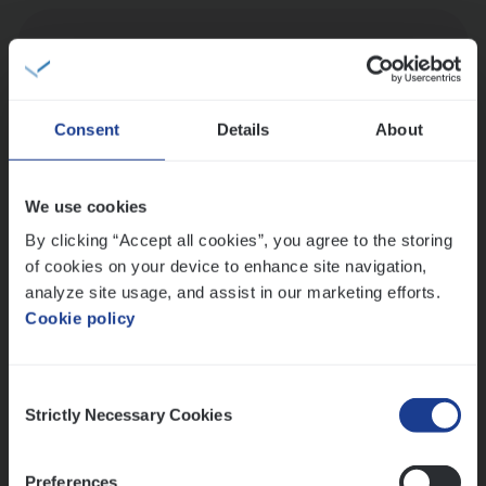
Dos­sier­be­heer­der Pro­per­ty verzekeringen
Insurance Operations
Antwerpen en Hasselt
Consent
Details
About
We use cookies
Dos­sier­be­heer­der ver­ze­ke­rin­gen — Soci­al
By clicking “Accept all cookies”, you agree to the storing
Pro­fit en Public
of cookies on your device to enhance site navigation,
Insurance Operations
analyze site usage, and assist in our marketing efforts.
Antwerpen
Cookie policy
Consent
Strictly Necessary Cookies
Lees onze verhalen
Selection
Meer dan collega’s: hoe Julie en Aurélie elkaar
Preferences