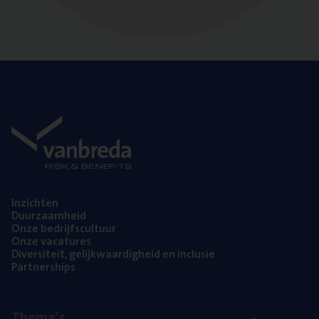
Inzich­ten
Duur­zaam­heid
Onze bedrijfs­cul­tuur
Onze vaca­tu­res
Diver­si­teit, gelijk­waar­dig­heid en inclusie
Part­ner­ships
The­ma’s