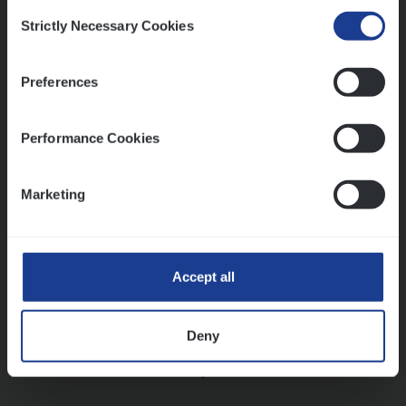
Consent
Strictly Necessary Cookies
Selection
Vorige
Volgende
Preferences
Lees onze verhalen
Performance Cookies
Meer dan collega’s: hoe Julie en Aurélie elkaar
versterken
Marketing
Mathias houdt van diepgaande dossiers én droge
humor
Thalia zoekt graag oplossingen, in games én op het
werk
Accept all
Deny
Ons sollicitatieproces