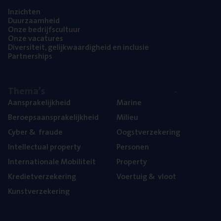
Inzich­ten
Duur­zaam­heid
Onze bedrijfs­cul­tuur
Onze vaca­tu­res
Diver­si­teit, gelijk­waar­dig­heid en inclusie
Part­ner­ships
The­ma’s
Aan­spra­ke­lijk­heid
Mari­ne
Beroeps­aan­spra­ke­lijk­heid
Mili­eu
Cyber
&
fraude
Oogst­ver­ze­ke­ring
Intel­lec­tu­al property
Per­so­nen
Inter­na­ti­o­na­le Mobiliteit
Pro­per­ty
Kre­diet­ver­ze­ke­ring
Voer­tuig
&
vloot
Kunst­ver­ze­ke­ring