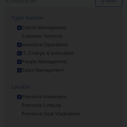
15 resultaten
Filters
Type func­tie
IT
Busi­ness Analyst
Claims Management
IT, Change & Innovation
Customer Services
Antwerpen
Insurance Operations
IT, Change & Innovation
People Management
Insu­ran­ce Bro­ker Trans­port
&
Logistiek
Sales Management
Sales Management
Loca­tie
Antwerpen
Provincie Antwerpen
Provincie Limburg
(Agi­le)
IT
Pro­ject Manager
Provincie Oost-Vlaanderen
IT, Change & Innovation