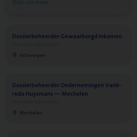
Wis alle filters
Antwerpen
Dos­sier­be­heer­der Gewaar­borgd Inkomen
Insurance Operations
Antwerpen
Dos­sier­be­heer­der Onder­ne­min­gen Van­b­
re­da Huys­mans — Mechelen
Insurance Operations
Mechelen