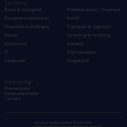
Sec­to­ren
Bouw
&
vastgoed
Publie­ke sec­tor / Overheid
Euro­pe­se ambtenaren
Retail
Finan­ci­ë­le instellingen
Trans­port
&
logistiek
Haven
Upcy­cling
&
recycling
Hout­sec­tor
Voe­ding
IT
Vrije beroe­pen
Land­bouw
Zorg­sec­tor
Hulp nodig?
Klan­ten­zo­ne
Van­b­re­da Health
Con­tact
© 2026 Vanbreda Risk & Benefits
Gedragsregels verzekeringsmakelaardij