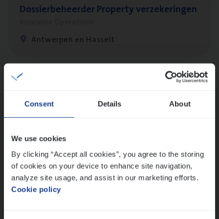
Dos­sier­be­heer­der Pro­per­ty verzekeringen
Insurance Operations
Antwerpen en Hasselt
Client Exe­cu­ti­ve Marine
Insurance Operations
Consent
Details
About
Antwerpen
We use cookies
By clicking “Accept all cookies”, you agree to the storing
Busi­ness Mana­ger Mari­ne Cargo
of cookies on your device to enhance site navigation,
People Management, Sales Management
analyze site usage, and assist in our marketing efforts.
Cookie policy
Antwerpen