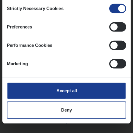
Consent
Strictly Necessary Cookies
Selection
Vorige
Volgende
Preferences
Lees onze verhalen
Performance Cookies
Meer dan collega’s: hoe Julie en Aurélie elkaar
versterken
Marketing
Mathias houdt van diepgaande dossiers én droge
humor
Thalia zoekt graag oplossingen, in games én op het
werk
Accept all
Deny
Ons sollicitatieproces