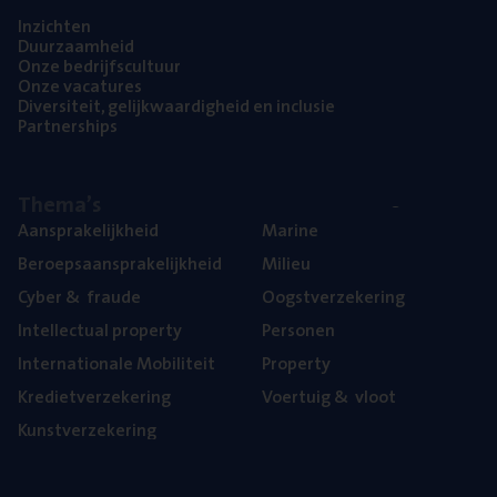
Inzich­ten
Duur­zaam­heid
Onze bedrijfs­cul­tuur
Onze vaca­tu­res
Diver­si­teit, gelijk­waar­dig­heid en inclusie
Part­ner­ships
The­ma’s
Aan­spra­ke­lijk­heid
Mari­ne
Beroeps­aan­spra­ke­lijk­heid
Mili­eu
Cyber
&
fraude
Oogst­ver­ze­ke­ring
Intel­lec­tu­al property
Per­so­nen
Inter­na­ti­o­na­le Mobiliteit
Pro­per­ty
Kre­diet­ver­ze­ke­ring
Voer­tuig
&
vloot
Kunst­ver­ze­ke­ring