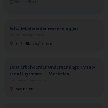
Wis alle filters
Antwerpen
Scha­de­be­heer­der verzekeringen
Claims Management
Sint-Niklaas/Temse
Dos­sier­be­heer­der Onder­ne­min­gen Van­b­
re­da Huys­mans — Mechelen
Insurance Operations
Mechelen