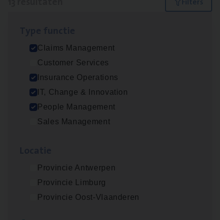
13 resultaten
Filters
Type func­tie
IT
Busi­ness Analyst
Claims Management
IT, Change & Innovation
Customer Services
Antwerpen
Insurance Operations
IT, Change & Innovation
People Management
(Agi­le)
IT
Pro­ject Manager
Sales Management
IT, Change & Innovation
Loca­tie
Antwerpen
Provincie Antwerpen
Provincie Limburg
Dos­sier­be­heer­der Gewaar­borgd Inkomen
Provincie Oost-Vlaanderen
Insurance Operations