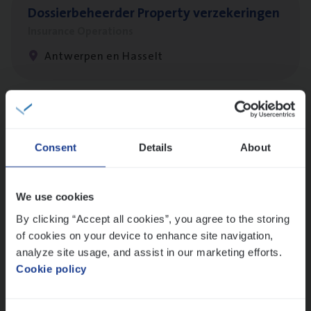
Dos­sier­be­heer­der Pro­per­ty verzekeringen
Insurance Operations
Antwerpen en Hasselt
Client Exe­cu­ti­ve Marine
Insurance Operations
Consent
Details
About
Antwerpen
We use cookies
By clicking “Accept all cookies”, you agree to the storing
Busi­ness Mana­ger Mari­ne Cargo
of cookies on your device to enhance site navigation,
People Management, Sales Management
analyze site usage, and assist in our marketing efforts.
Cookie policy
Antwerpen