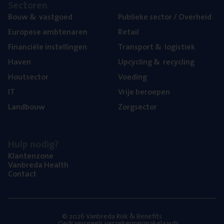
Sec­to­ren
Bouw
&
vastgoed
Publie­ke sec­tor / Overheid
Euro­pe­se ambtenaren
Retail
Finan­ci­ë­le instellingen
Trans­port
&
logistiek
Haven
Upcy­cling
&
recycling
Hout­sec­tor
Voe­ding
IT
Vrije beroe­pen
Land­bouw
Zorg­sec­tor
Hulp nodig?
Klan­ten­zo­ne
Van­b­re­da Health
Con­tact
© 2026 Vanbreda Risk & Benefits
Gedragsregels verzekeringsmakelaardij