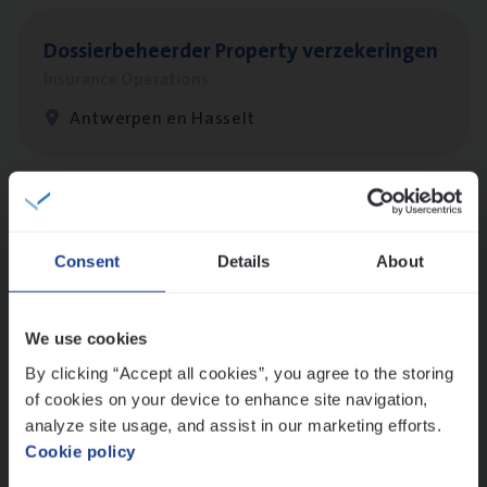
Dos­sier­be­heer­der Pro­per­ty verzekeringen
Insurance Operations
Antwerpen en Hasselt
Dos­sier­be­heer­der Onder­ne­min­gen Van­b­
re­da Huys­mans — Mechelen
Consent
Details
About
Insurance Operations
Mechelen
We use cookies
By clicking “Accept all cookies”, you agree to the storing
of cookies on your device to enhance site navigation,
(Agi­le)
IT
Pro­ject Manager
analyze site usage, and assist in our marketing efforts.
Cookie policy
IT, Change & Innovation