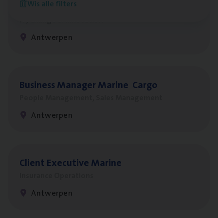
Wis alle filters
Test Ana­lyst
IT, Change & Innovation
Antwerpen
Busi­ness Mana­ger Mari­ne Cargo
People Management, Sales Management
Antwerpen
Client Exe­cu­ti­ve Marine
Insurance Operations
Antwerpen