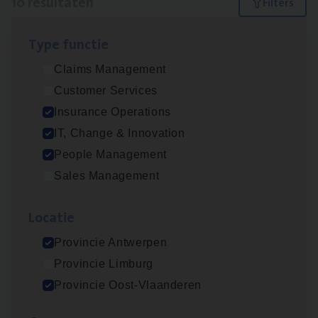
10 resultaten
Filters
Type func­tie
Dos­sier­be­heer­der ver­ze­ke­rin­gen — Soci­al
Claims Management
Pro­fit en Public
Customer Services
Insurance Operations
Insurance Operations
Antwerpen
IT, Change & Innovation
People Management
Sales Management
Advisor/​Configuratie ana­lyst Part­ner in
Benefits
Loca­tie
Insurance Operations
Provincie Antwerpen
Beveren
Provincie Limburg
Provincie Oost-Vlaanderen