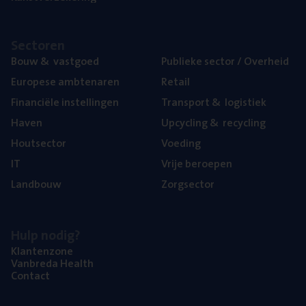
Sec­to­ren
Bouw
&
vastgoed
Publie­ke sec­tor / Overheid
Euro­pe­se ambtenaren
Retail
Finan­ci­ë­le instellingen
Trans­port
&
logistiek
Haven
Upcy­cling
&
recycling
Hout­sec­tor
Voe­ding
IT
Vrije beroe­pen
Land­bouw
Zorg­sec­tor
Hulp nodig?
Klan­ten­zo­ne
Van­b­re­da Health
Con­tact