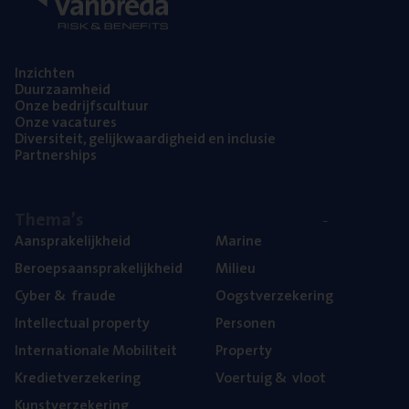
Inzich­ten
Duur­zaam­heid
Onze bedrijfs­cul­tuur
Onze vaca­tu­res
Diver­si­teit, gelijk­waar­dig­heid en inclusie
Part­ner­ships
The­ma’s
Aan­spra­ke­lijk­heid
Mari­ne
Beroeps­aan­spra­ke­lijk­heid
Mili­eu
Cyber
&
fraude
Oogst­ver­ze­ke­ring
Intel­lec­tu­al property
Per­so­nen
Inter­na­ti­o­na­le Mobiliteit
Pro­per­ty
Kre­diet­ver­ze­ke­ring
Voer­tuig
&
vloot
Kunst­ver­ze­ke­ring