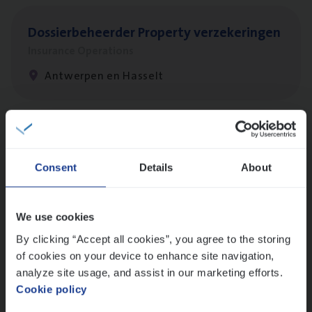
Dos­sier­be­heer­der Pro­per­ty verzekeringen
Insurance Operations
Antwerpen en Hasselt
Dos­sier­be­heer­der Onder­ne­min­gen Van­b­
re­da Huys­mans — Mechelen
Consent
Details
About
Insurance Operations
Mechelen
We use cookies
By clicking “Accept all cookies”, you agree to the storing
of cookies on your device to enhance site navigation,
(Agi­le)
IT
Pro­ject Manager
analyze site usage, and assist in our marketing efforts.
Cookie policy
IT, Change & Innovation