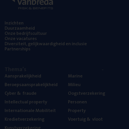
Inzich­ten
Duur­zaam­heid
Onze bedrijfs­cul­tuur
Onze vaca­tu­res
Diver­si­teit, gelijk­waar­dig­heid en inclusie
Part­ner­ships
The­ma’s
Aan­spra­ke­lijk­heid
Mari­ne
Beroeps­aan­spra­ke­lijk­heid
Mili­eu
Cyber
&
fraude
Oogst­ver­ze­ke­ring
Intel­lec­tu­al property
Per­so­nen
Inter­na­ti­o­na­le Mobiliteit
Pro­per­ty
Kre­diet­ver­ze­ke­ring
Voer­tuig
&
vloot
Kunst­ver­ze­ke­ring