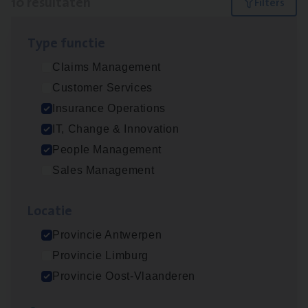
10 resultaten
Filters
Type func­tie
Dos­sier­be­heer­der ver­ze­ke­rin­gen — Soci­al
Claims Management
Pro­fit en Public
Customer Services
Insurance Operations
Insurance Operations
Antwerpen
IT, Change & Innovation
People Management
Sales Management
Advisor/​Configuratie ana­lyst Part­ner in
Benefits
Loca­tie
Insurance Operations
Provincie Antwerpen
Beveren
Provincie Limburg
Provincie Oost-Vlaanderen