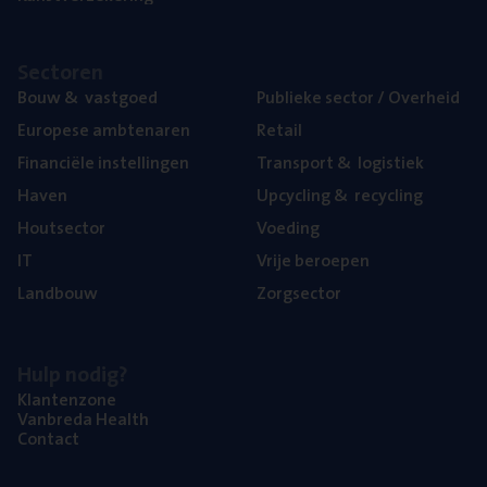
Sec­to­ren
Bouw
&
vastgoed
Publie­ke sec­tor / Overheid
Euro­pe­se ambtenaren
Retail
Finan­ci­ë­le instellingen
Trans­port
&
logistiek
Haven
Upcy­cling
&
recycling
Hout­sec­tor
Voe­ding
IT
Vrije beroe­pen
Land­bouw
Zorg­sec­tor
Hulp nodig?
Klan­ten­zo­ne
Van­b­re­da Health
Con­tact