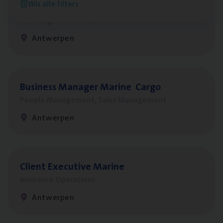
Wis alle filters
Test Ana­lyst
IT, Change & Innovation
Antwerpen
Busi­ness Mana­ger Mari­ne Cargo
People Management, Sales Management
Antwerpen
Client Exe­cu­ti­ve Marine
Insurance Operations
Antwerpen