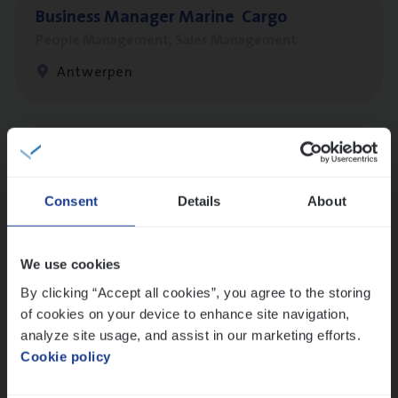
Busi­ness Mana­ger Mari­ne Cargo
People Management, Sales Management
Antwerpen
Cor­po­ra­te Insu­ran­ce Bro­ker Property
Sales Management
Consent
Details
About
Antwerpen
We use cookies
By clicking “Accept all cookies”, you agree to the storing
Cus­to­mer Care Expert
of cookies on your device to enhance site navigation,
Hospitalisatieverzekeringen
analyze site usage, and assist in our marketing efforts.
Customer Services
Cookie policy
Antwerpen