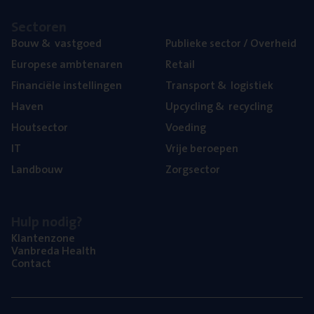
Sec­to­ren
Bouw
&
vastgoed
Publie­ke sec­tor / Overheid
Euro­pe­se ambtenaren
Retail
Finan­ci­ë­le instellingen
Trans­port
&
logistiek
Haven
Upcy­cling
&
recycling
Hout­sec­tor
Voe­ding
IT
Vrije beroe­pen
Land­bouw
Zorg­sec­tor
Hulp nodig?
Klan­ten­zo­ne
Van­b­re­da Health
Con­tact