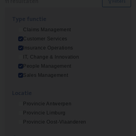
11 resultaten
Filters
Type func­tie
Insu­ran­ce Bro­ker Trans­port
&
Logistiek
Claims Management
Sales Management
Customer Services
Antwerpen
Insurance Operations
IT, Change & Innovation
People Management
Dos­sier­be­heer­der Gewaar­borgd Inkomen
Sales Management
Insurance Operations
Loca­tie
Antwerpen
Provincie Antwerpen
Provincie Limburg
Dos­sier­be­heer­der Onder­ne­min­gen Van­b­
Provincie Oost-Vlaanderen
re­da Huys­mans — Mechelen