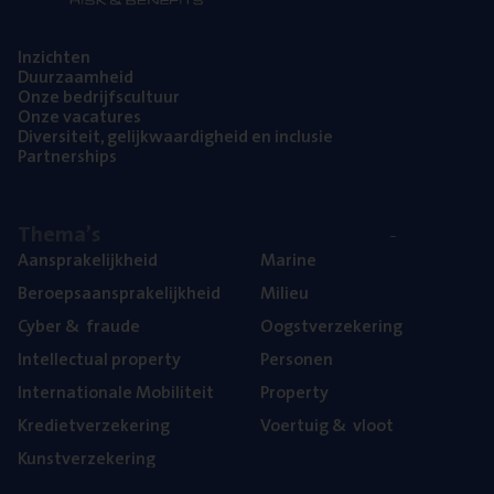
Inzich­ten
Duur­zaam­heid
Onze bedrijfs­cul­tuur
Onze vaca­tu­res
Diver­si­teit, gelijk­waar­dig­heid en inclusie
Part­ner­ships
The­ma’s
Aan­spra­ke­lijk­heid
Mari­ne
Beroeps­aan­spra­ke­lijk­heid
Mili­eu
Cyber
&
fraude
Oogst­ver­ze­ke­ring
Intel­lec­tu­al property
Per­so­nen
Inter­na­ti­o­na­le Mobiliteit
Pro­per­ty
Kre­diet­ver­ze­ke­ring
Voer­tuig
&
vloot
Kunst­ver­ze­ke­ring