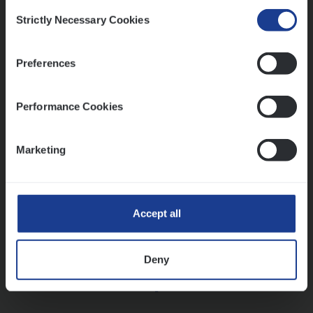
Insurance Operations
Consent
Strictly Necessary Cookies
Beveren
Selection
Preferences
Lees onze verhalen
Performance Cookies
Meer dan collega’s: hoe Julie en Aurélie elkaar
versterken
Marketing
Mathias houdt van diepgaande dossiers én droge
humor
Thalia zoekt graag oplossingen, in games én op het
werk
Accept all
Deny
Ons sollicitatieproces