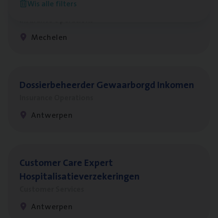
Wis alle filters
re­da Huys­mans — Mechelen
Insurance Operations
Mechelen
Dos­sier­be­heer­der Gewaar­borgd Inkomen
Insurance Operations
Antwerpen
Cus­to­mer Care Expert
Hospitalisatieverzekeringen
Customer Services
Antwerpen