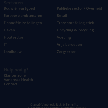
Sec­to­ren
Bouw
&
vastgoed
Publie­ke sec­tor / Overheid
Euro­pe­se ambtenaren
Retail
Finan­ci­ë­le instellingen
Trans­port
&
logistiek
Haven
Upcy­cling
&
recycling
Hout­sec­tor
Voe­ding
IT
Vrije beroe­pen
Land­bouw
Zorg­sec­tor
Hulp nodig?
Klan­ten­zo­ne
Van­b­re­da Health
Con­tact
© 2026 Vanbreda Risk & Benefits
Gedragsregels verzekeringsmakelaardij