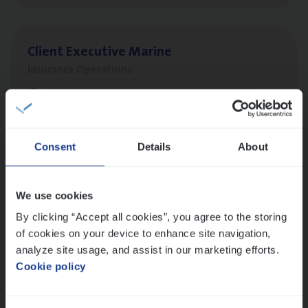
Client Exe­cu­ti­ve Marine
Insurance Operations
Antwerpen
Consent
Details
About
Busi­ness Mana­ger Mari­ne Cargo
People Management, Sales Management
We use cookies
Antwerpen
By clicking “Accept all cookies”, you agree to the storing
of cookies on your device to enhance site navigation,
analyze site usage, and assist in our marketing efforts.
Advisor/​Configuratie ana­lyst Part­ner in
Cookie policy
Benefits