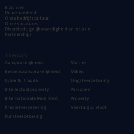
Inzich­ten
Duur­zaam­heid
Onze bedrijfs­cul­tuur
Onze vaca­tu­res
Diver­si­teit, gelijk­waar­dig­heid en inclusie
Part­ner­ships
The­ma’s
Aan­spra­ke­lijk­heid
Mari­ne
Beroeps­aan­spra­ke­lijk­heid
Mili­eu
Cyber
&
fraude
Oogst­ver­ze­ke­ring
Intel­lec­tu­al property
Per­so­nen
Inter­na­ti­o­na­le Mobiliteit
Pro­per­ty
Kre­diet­ver­ze­ke­ring
Voer­tuig
&
vloot
Kunst­ver­ze­ke­ring