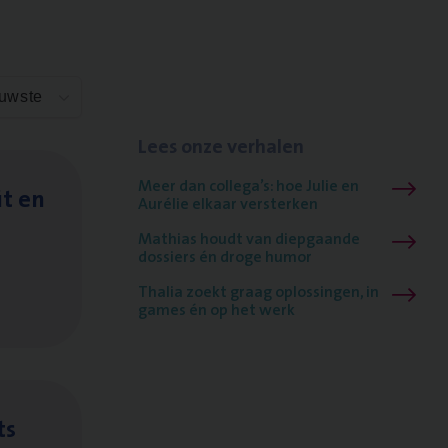
euwste
Lees onze verhalen
Meer dan collega’s: hoe Julie en
it en
Aurélie elkaar versterken
Mathias houdt van diepgaande
dossiers én droge humor
Thalia zoekt graag oplossingen, in
games én op het werk
ts