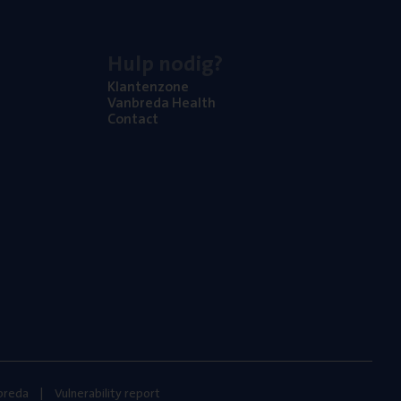
Hulp nodig?
Klan­ten­zo­ne
Van­b­re­da Health
Con­tact
nbreda
Vulnerability report