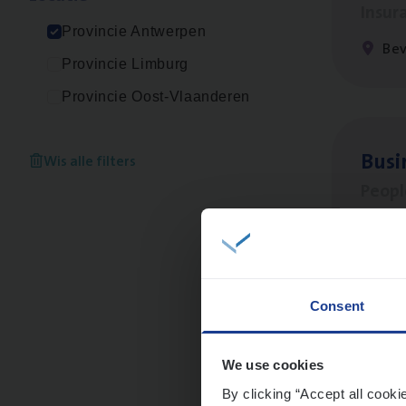
Insur
Provincie Antwerpen
Be
Provincie Limburg
Provincie Oost-Vlaanderen
Busi
Wis alle filters
Peop
An
Consent
Clien
Insur
We use cookies
By clicking “Accept all cooki
An