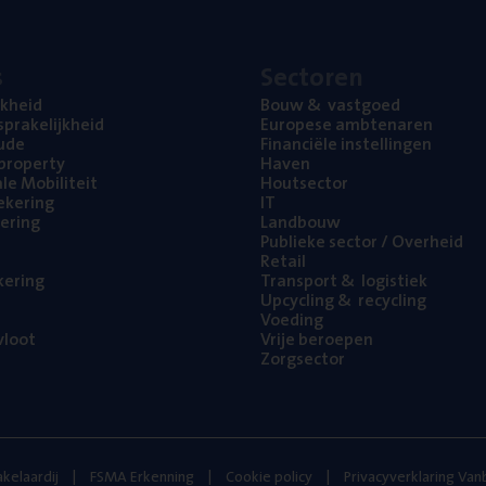
s
Sec­to­ren
jk­heid
Bouw
&
vastgoed
pra­ke­lijk­heid
Euro­pe­se ambtenaren
ude
Finan­ci­ë­le instellingen
l property
Haven
na­le Mobiliteit
Hout­sec­tor
e­ke­ring
IT
e­ring
Land­bouw
Publie­ke sec­tor / Overheid
Retail
ke­ring
Trans­port
&
logistiek
Upcy­cling
&
recycling
Voe­ding
loot
Vrije beroe­pen
Zorg­sec­tor
kelaardij
FSMA Erkenning
Cookie policy
Privacyverklaring Va