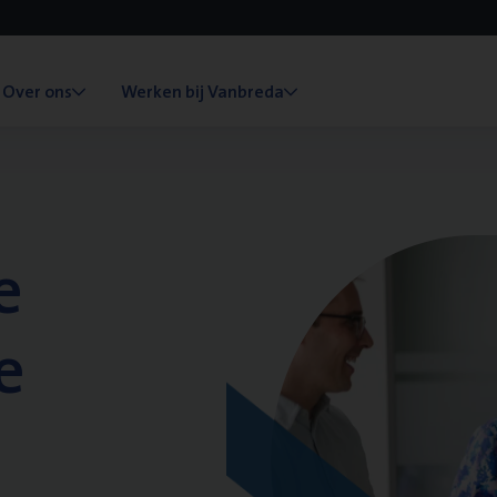
Over ons
Werken bij Vanbreda
e
e