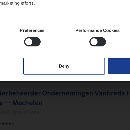
marketing efforts.
Preferences
Performance Cookies
ier­be­heer­der Pro­per­ty verzekeringen
ance Operations
werpen en Hasselt
Deny
ier­be­heer­der Onder­ne­min­gen Van­b­re­da 
s — Mechelen
ance Operations
chelen