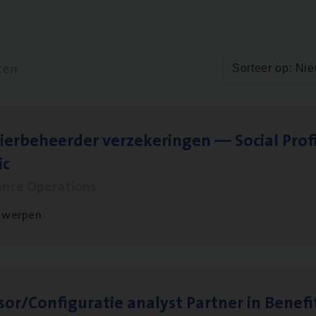
ten
Sorteer op: Ni
ier­be­heer­der ver­ze­ke­rin­gen — Soci­al Pro­f
ic
ance Operations
twerpen
sor/​Configuratie ana­lyst Part­ner in Benefi