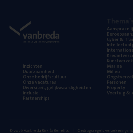
The­ma’
Aan­spra­ke­li
Beroeps­aan­s
Cyber
&
fra
Intel­lec­tu­a
Inter­na­ti­o­
Kre­diet­ver­z
Kunst­ver­ze­k
Inzich­ten
Mari­ne
Duur­zaam­heid
Mili­eu
Onze bedrijfs­cul­tuur
Oogst­ver­ze­
Onze vaca­tu­res
Per­so­nen
Diver­si­teit, gelijk­waar­dig­heid en
Pro­per­ty
inclusie
Voer­tuig
&
v
Part­ner­ships
© 2026 Vanbreda Risk & Benefits
Gedragsregels verzekeringsma