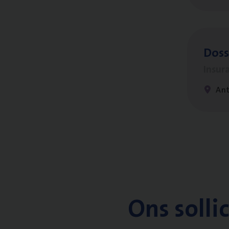
Dos­
Insur
An
Ons solli