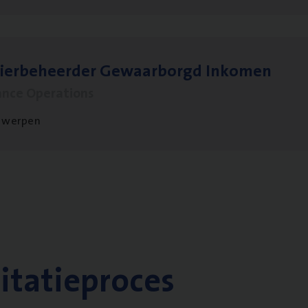
sier­be­heer­der Gewaar­borgd Inkomen
ance Operations
twerpen
citatieproces