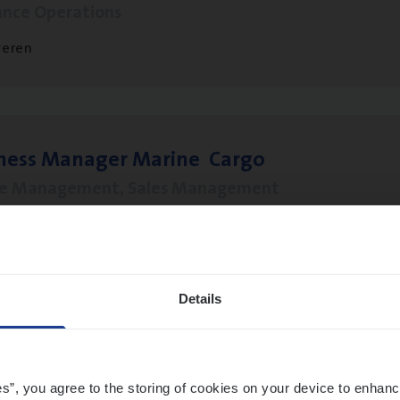
ance Operations
veren
­ness Mana­ger Mari­ne Cargo
le Management, Sales Management
twerpen
Details
t Exe­cu­ti­ve Marine
ance Operations
es”, you agree to the storing of cookies on your device to enhanc
twerpen