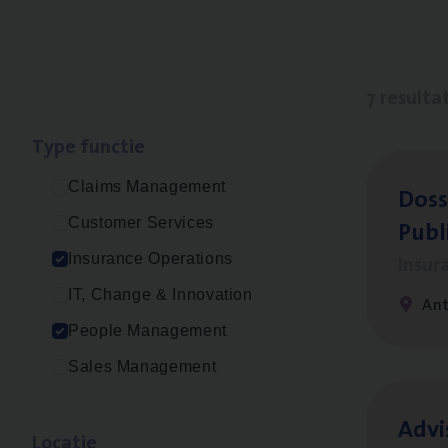
7 resulta
Type func­tie
Claims Management
Dos­s
Publ
Customer Services
Insur
Insurance Operations
IT, Change & Innovation
An
People Management
Sales Management
Advi
Loca­tie