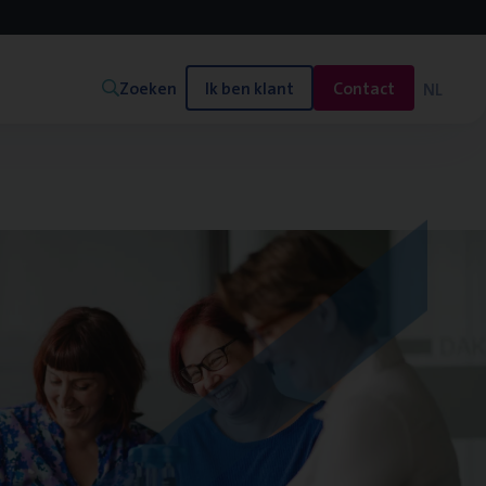
Zoeken
Ik ben klant
Contact
NL