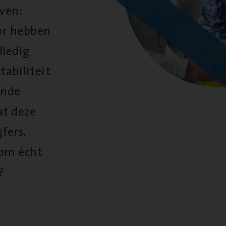
oven:
oor hebben
lledig
tabiliteit
ende
at deze
fers.
 om écht
?