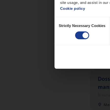
site usage, and assist in our 
Cookie policy
Consent
Strictly Necessary Cookies
Selection
Dos­s
Insur
Ant
Dos­s
man
Insur
Me