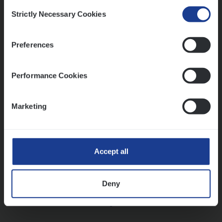
Consent
Strictly Necessary Cookies
Selection
Vorige
Volgende
Preferences
Lees onze verhalen
Performance Cookies
Meer dan collega’s: hoe Julie en Aurélie elkaar
versterken
Marketing
Mathias houdt van diepgaande dossiers én droge
humor
Thalia zoekt graag oplossingen, in games én op het
werk
Accept all
Deny
Ons sollicitatieproces