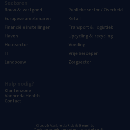
Sec­to­ren
Bouw
&
vastgoed
Publie­ke sec­tor / Overheid
Euro­pe­se ambtenaren
Retail
Finan­ci­ë­le instellingen
Trans­port
&
logistiek
Haven
Upcy­cling
&
recycling
Hout­sec­tor
Voe­ding
IT
Vrije beroe­pen
Land­bouw
Zorg­sec­tor
Hulp nodig?
Klan­ten­zo­ne
Van­b­re­da Health
Con­tact
© 2026 Vanbreda Risk & Benefits
Gedragsregels verzekeringsmakelaardij