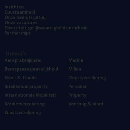
Inzich­ten
Duur­zaam­heid
Onze bedrijfs­cul­tuur
Onze vaca­tu­res
Diver­si­teit, gelijk­waar­dig­heid en inclusie
Part­ner­ships
The­ma’s
Aan­spra­ke­lijk­heid
Mari­ne
Beroeps­aan­spra­ke­lijk­heid
Mili­eu
Cyber
&
fraude
Oogst­ver­ze­ke­ring
Intel­lec­tu­al property
Per­so­nen
Inter­na­ti­o­na­le Mobiliteit
Pro­per­ty
Kre­diet­ver­ze­ke­ring
Voer­tuig
&
vloot
Kunst­ver­ze­ke­ring