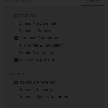
10 resultaten
Filters
Type func­tie
Insu­ran­ce Bro­ker Trans­port
&
Logistiek
Claims Management
Sales Management
Customer Services
Antwerpen
Insurance Operations
IT, Change & Innovation
People Management
Dos­sier­be­heer­der Gewaar­borgd Inkomen
Sales Management
Insurance Operations
Loca­tie
Antwerpen
Provincie Antwerpen
Provincie Limburg
Dos­sier­be­heer­der Onder­ne­min­gen Van­b­
Provincie Oost-Vlaanderen
re­da Huys­mans — Mechelen