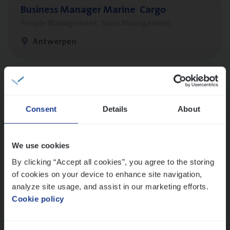
Busi­ness Mana­ger Mari­ne Cargo
People Management, Sales Management
Antwerpen
Cor­po­ra­te Insu­ran­ce Bro­ker Property
Sales Management
Consent
Details
About
Antwerpen
We use cookies
By clicking “Accept all cookies”, you agree to the storing
Insu­ran­ce Bro­ker
KMO
of cookies on your device to enhance site navigation,
Sales Management
analyze site usage, and assist in our marketing efforts.
Cookie policy
Antwerpen