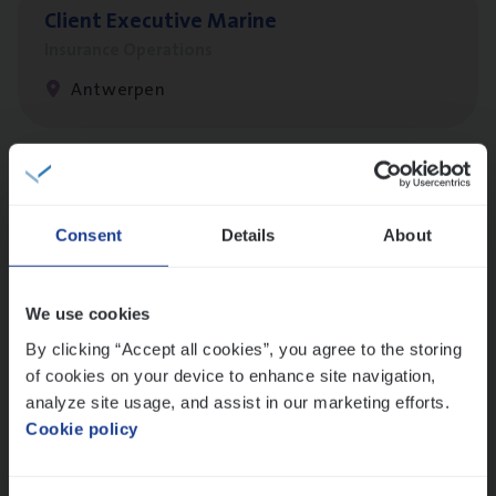
Client Exe­cu­ti­ve Marine
Insurance Operations
Antwerpen
Busi­ness Mana­ger Mari­ne Cargo
People Management, Sales Management
Consent
Details
About
Antwerpen
We use cookies
By clicking “Accept all cookies”, you agree to the storing
Scha­de Expert Fleet
of cookies on your device to enhance site navigation,
Claims Management
analyze site usage, and assist in our marketing efforts.
Cookie policy
Antwerpen