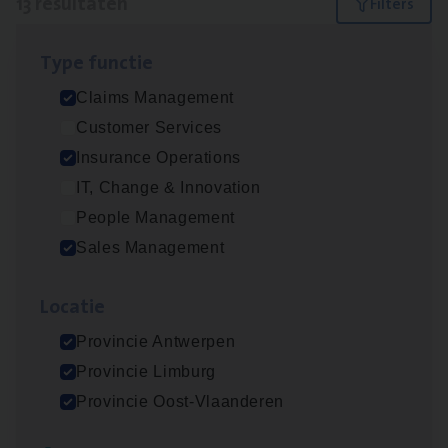
13 resultaten
Filters
Type func­tie
Insu­ran­ce Bro­ker Trans­port
&
Logistiek
Claims Management
Sales Management
Customer Services
Antwerpen
Insurance Operations
IT, Change & Innovation
People Management
Dos­sier­be­heer­der Gewaar­borgd Inkomen
Sales Management
Insurance Operations
Loca­tie
Antwerpen
Provincie Antwerpen
Provincie Limburg
Scha­de­be­heer­der verzekeringen
Provincie Oost-Vlaanderen
Claims Management