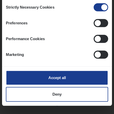
Consent
Strictly Necessary Cookies
Selection
Vorige
Volgende
Preferences
Lees onze verhalen
Performance Cookies
Meer dan collega’s: hoe Julie en Aurélie elkaar
versterken
Marketing
Mathias houdt van diepgaande dossiers én droge
humor
Thalia zoekt graag oplossingen, in games én op het
werk
Accept all
Deny
Ons sollicitatieproces