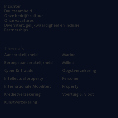
Inzich­ten
Duur­zaam­heid
Onze bedrijfs­cul­tuur
Onze vaca­tu­res
Diver­si­teit, gelijk­waar­dig­heid en inclusie
Part­ner­ships
The­ma’s
Aan­spra­ke­lijk­heid
Mari­ne
Beroeps­aan­spra­ke­lijk­heid
Mili­eu
Cyber
&
fraude
Oogst­ver­ze­ke­ring
Intel­lec­tu­al property
Per­so­nen
Inter­na­ti­o­na­le Mobiliteit
Pro­per­ty
Kre­diet­ver­ze­ke­ring
Voer­tuig
&
vloot
Kunst­ver­ze­ke­ring