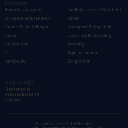
Sec­to­ren
Bouw
&
vastgoed
Publie­ke sec­tor / Overheid
Euro­pe­se ambtenaren
Retail
Finan­ci­ë­le instellingen
Trans­port
&
logistiek
Haven
Upcy­cling
&
recycling
Hout­sec­tor
Voe­ding
IT
Vrije beroe­pen
Land­bouw
Zorg­sec­tor
Hulp nodig?
Klan­ten­zo­ne
Van­b­re­da Health
Con­tact
© 2026 Vanbreda Risk & Benefits
Gedragsregels verzekeringsmakelaardij