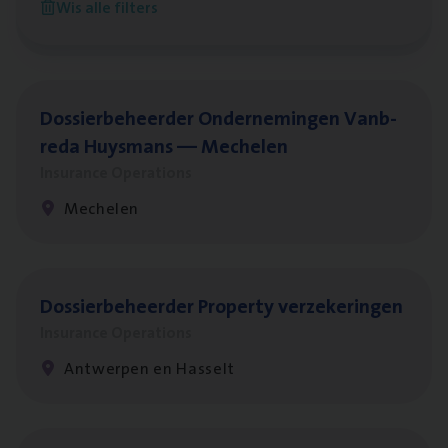
Wis alle filters
Sint-Niklaas/Temse
Dos­sier­be­heer­der Onder­ne­min­gen Van­b­
re­da Huys­mans — Mechelen
Insurance Operations
Mechelen
Dos­sier­be­heer­der Pro­per­ty verzekeringen
Insurance Operations
Antwerpen en Hasselt