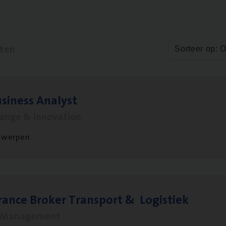
aten
Sorteer op: 
si­ness Analyst
hange & Innovation
twerpen
ran­ce Bro­ker Trans­port
&
Logistiek
s Management