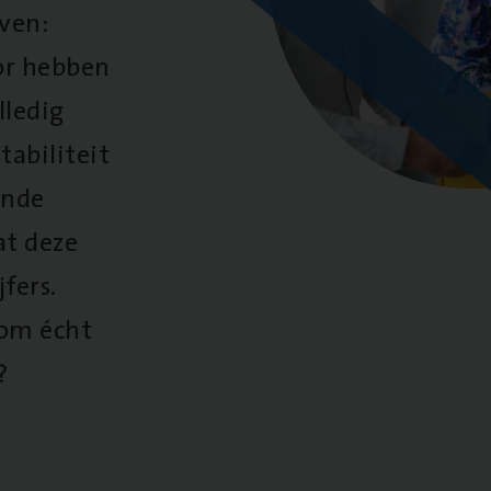
oven:
oor hebben
lledig
tabiliteit
ende
at deze
fers.
 om écht
?