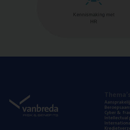
Kennismaking met
HR
The­ma’
Aan­spra­ke­li
Beroeps­aan­s
Cyber
&
fra
Intel­lec­tu­a
Inter­na­ti­o­
Kre­diet­ver­z