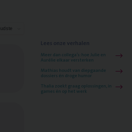
Oudste
Lees onze verhalen
Meer dan collega’s: hoe Julie en
Aurélie elkaar versterken
Mathias houdt van diepgaande
dossiers én droge humor
Thalia zoekt graag oplossingen, in
games én op het werk