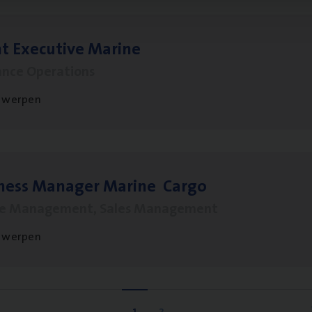
t Exe­cu­ti­ve Marine
ance Operations
twerpen
­ness Mana­ger Mari­ne Cargo
le Management, Sales Management
twerpen
1
2