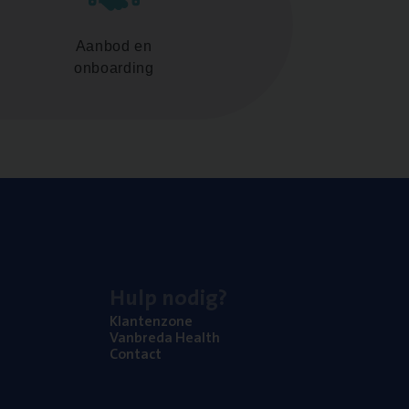
Aanbod en
onboarding
Hulp nodig?
Klan­ten­zo­ne
Van­b­re­da Health
Con­tact