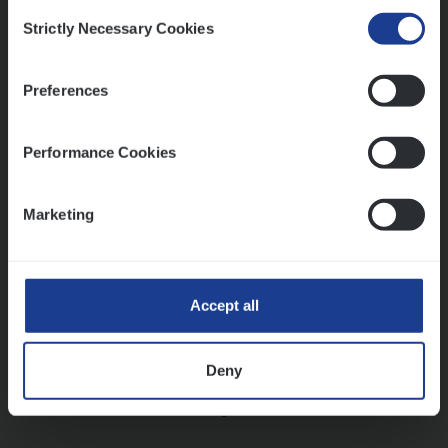
Consent
Strictly Necessary Cookies
Selection
Vorige
Volgende
Preferences
Lees onze verhalen
Performance Cookies
Meer dan collega’s: hoe Julie en Aurélie elkaar
versterken
Marketing
Mathias houdt van diepgaande dossiers én droge
humor
Thalia zoekt graag oplossingen, in games én op het
werk
Accept all
Deny
Ons sollicitatieproces