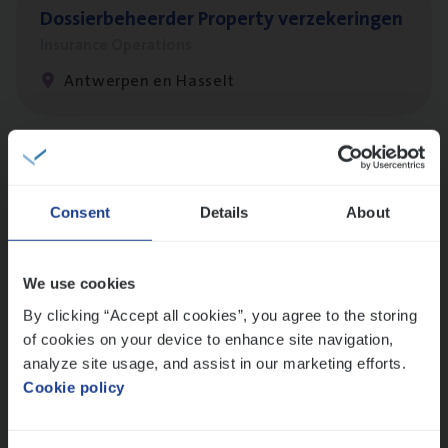
Dos­sier­be­heer­der Pro­per­ty verzekeringen
Insurance Operations
Antwerpen en Hasselt
Client Exe­cu­ti­ve Marine
Insurance Operations
Consent
Details
About
Antwerpen
We use cookies
By clicking “Accept all cookies”, you agree to the storing
Busi­ness Mana­ger Mari­ne Cargo
of cookies on your device to enhance site navigation,
People Management, Sales Management
analyze site usage, and assist in our marketing efforts.
Cookie policy
Antwerpen