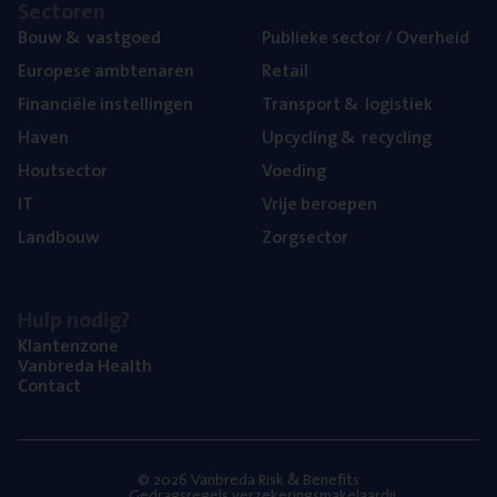
Sec­to­ren
Bouw
&
vastgoed
Publie­ke sec­tor / Overheid
Euro­pe­se ambtenaren
Retail
Finan­ci­ë­le instellingen
Trans­port
&
logistiek
Haven
Upcy­cling
&
recycling
Hout­sec­tor
Voe­ding
IT
Vrije beroe­pen
Land­bouw
Zorg­sec­tor
Hulp nodig?
Klan­ten­zo­ne
Van­b­re­da Health
Con­tact
© 2026 Vanbreda Risk & Benefits
Gedragsregels verzekeringsmakelaardij