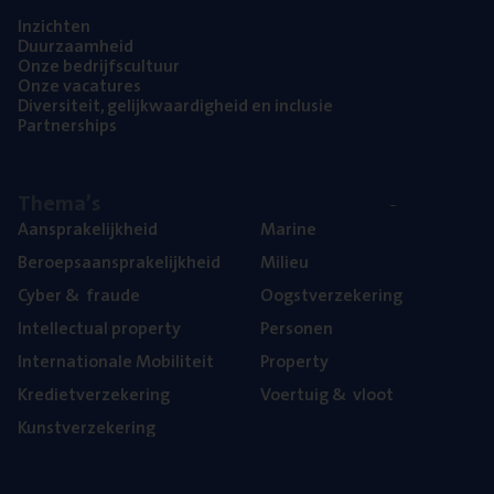
Inzich­ten
Duur­zaam­heid
Onze bedrijfs­cul­tuur
Onze vaca­tu­res
Diver­si­teit, gelijk­waar­dig­heid en inclusie
Part­ner­ships
The­ma’s
Aan­spra­ke­lijk­heid
Mari­ne
Beroeps­aan­spra­ke­lijk­heid
Mili­eu
Cyber
&
fraude
Oogst­ver­ze­ke­ring
Intel­lec­tu­al property
Per­so­nen
Inter­na­ti­o­na­le Mobiliteit
Pro­per­ty
Kre­diet­ver­ze­ke­ring
Voer­tuig
&
vloot
Kunst­ver­ze­ke­ring