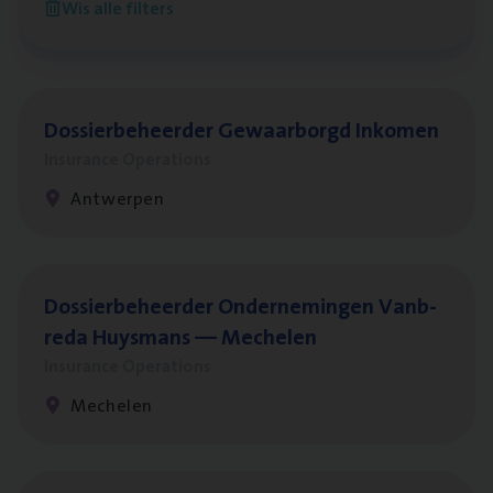
Wis alle filters
Antwerpen
Dos­sier­be­heer­der Gewaar­borgd Inkomen
Insurance Operations
Antwerpen
Dos­sier­be­heer­der Onder­ne­min­gen Van­b­
re­da Huys­mans — Mechelen
Insurance Operations
Mechelen