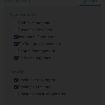
13 resultaten
Filters
Type func­tie
IT
Busi­ness Analyst
Claims Management
IT, Change & Innovation
Customer Services
Antwerpen
Insurance Operations
IT, Change & Innovation
People Management
Insu­ran­ce Bro­ker Trans­port
&
Logistiek
Sales Management
Sales Management
Loca­tie
Antwerpen
Provincie Antwerpen
Provincie Limburg
(Agi­le)
IT
Pro­ject Manager
Provincie Oost-Vlaanderen
IT, Change & Innovation