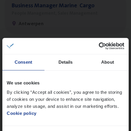
Busi­ness Mana­ger Mari­ne Cargo
People Management, Sales Management
Antwerpen
Cor­po­ra­te Insu­ran­ce Bro­ker Property
Sales Management
Consent
Details
About
Antwerpen
We use cookies
By clicking “Accept all cookies”, you agree to the storing
Insu­ran­ce Bro­ker
KMO
of cookies on your device to enhance site navigation,
Sales Management
analyze site usage, and assist in our marketing efforts.
Cookie policy
Antwerpen