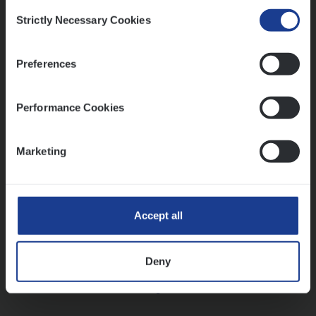
Consent
Strictly Necessary Cookies
Selection
Vorige
Volgende
Preferences
Lees onze verhalen
Performance Cookies
Meer dan collega’s: hoe Julie en Aurélie elkaar
versterken
Marketing
Mathias houdt van diepgaande dossiers én droge
humor
Thalia zoekt graag oplossingen, in games én op het
werk
Accept all
Deny
Ons sollicitatieproces