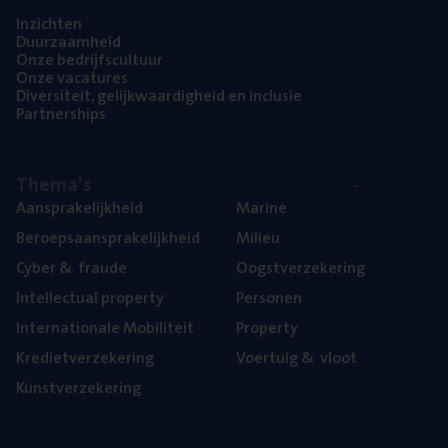
Inzich­ten
Duur­zaam­heid
Onze bedrijfs­cul­tuur
Onze vaca­tu­res
Diver­si­teit, gelijk­waar­dig­heid en inclusie
Part­ner­ships
The­ma’s
Aan­spra­ke­lijk­heid
Mari­ne
Beroeps­aan­spra­ke­lijk­heid
Mili­eu
Cyber
&
fraude
Oogst­ver­ze­ke­ring
Intel­lec­tu­al property
Per­so­nen
Inter­na­ti­o­na­le Mobiliteit
Pro­per­ty
Kre­diet­ver­ze­ke­ring
Voer­tuig
&
vloot
Kunst­ver­ze­ke­ring