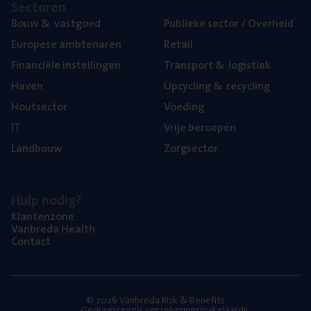
Sec­to­ren
Bouw
&
vastgoed
Publie­ke sec­tor / Overheid
Euro­pe­se ambtenaren
Retail
Finan­ci­ë­le instellingen
Trans­port
&
logistiek
Haven
Upcy­cling
&
recycling
Hout­sec­tor
Voe­ding
IT
Vrije beroe­pen
Land­bouw
Zorg­sec­tor
Hulp nodig?
Klan­ten­zo­ne
Van­b­re­da Health
Con­tact
© 2026 Vanbreda Risk & Benefits
Gedragsregels verzekeringsmakelaardij