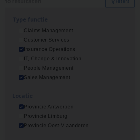
10 resultaten
Filters
Type func­tie
Insu­ran­ce Bro­ker Trans­port
&
Logistiek
Claims Management
Sales Management
Customer Services
Antwerpen
Insurance Operations
IT, Change & Innovation
People Management
Dos­sier­be­heer­der Gewaar­borgd Inkomen
Sales Management
Insurance Operations
Loca­tie
Antwerpen
Provincie Antwerpen
Provincie Limburg
Dos­sier­be­heer­der Onder­ne­min­gen Van­b­
Provincie Oost-Vlaanderen
re­da Huys­mans — Mechelen