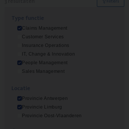
3 resultaten
Filters
Type func­tie
Busi­ness Mana­ger Mari­ne Cargo
Claims Management
People Management, Sales Management
Customer Services
Antwerpen
Insurance Operations
IT, Change & Innovation
People Management
Claims­hand­ler Fleet
&
Bike
Sales Management
Claims Management
Loca­tie
Antwerpen
Provincie Antwerpen
Provincie Limburg
Scha­de Expert Fleet
Provincie Oost-Vlaanderen
Claims Management