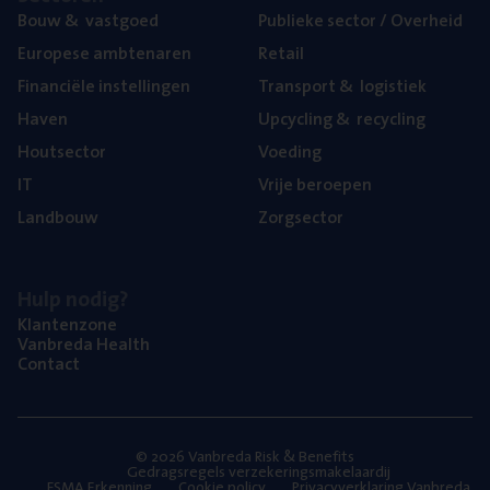
Bouw
&
vastgoed
Publie­ke sec­tor / Overheid
Euro­pe­se ambtenaren
Retail
Finan­ci­ë­le instellingen
Trans­port
&
logistiek
Haven
Upcy­cling
&
recycling
Hout­sec­tor
Voe­ding
IT
Vrije beroe­pen
Land­bouw
Zorg­sec­tor
Hulp nodig?
Klan­ten­zo­ne
Van­b­re­da Health
Con­tact
© 2026 Vanbreda Risk & Benefits
Gedragsregels verzekeringsmakelaardij
FSMA Erkenning
Cookie policy
Privacyverklaring Vanbreda