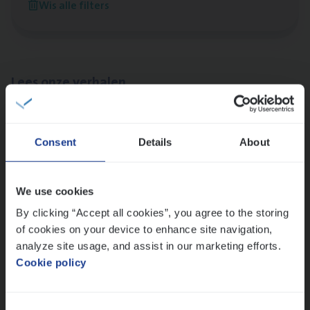
Wis alle filters
Antwerpen
Lees onze verhalen
Meer dan collega’s: hoe Julie en Aurélie elkaar
versterken
Consent
Details
About
Mathias houdt van diepgaande dossiers én droge
humor
Thalia zoekt graag oplossingen, in games én op het
We use cookies
werk
By clicking “Accept all cookies”, you agree to the storing
of cookies on your device to enhance site navigation,
analyze site usage, and assist in our marketing efforts.
Ons sollicitatieproces
Cookie policy