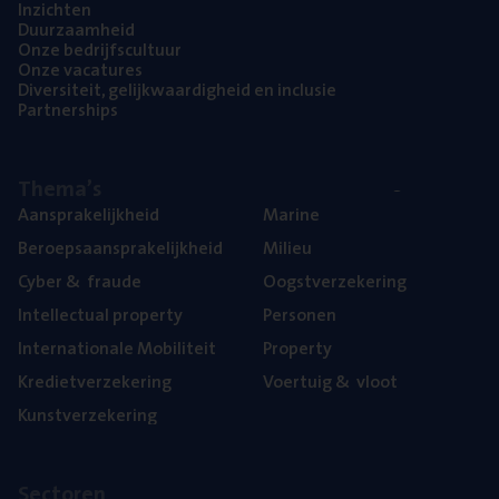
Inzich­ten
Duur­zaam­heid
Onze bedrijfs­cul­tuur
Onze vaca­tu­res
Diver­si­teit, gelijk­waar­dig­heid en inclusie
Part­ner­ships
The­ma’s
Aan­spra­ke­lijk­heid
Mari­ne
Beroeps­aan­spra­ke­lijk­heid
Mili­eu
Cyber
&
fraude
Oogst­ver­ze­ke­ring
Intel­lec­tu­al property
Per­so­nen
Inter­na­ti­o­na­le Mobiliteit
Pro­per­ty
Kre­diet­ver­ze­ke­ring
Voer­tuig
&
vloot
Kunst­ver­ze­ke­ring
Sec­to­ren