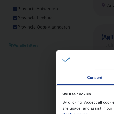
An
Provincie Antwerpen
Provincie Limburg
Provincie Oost-Vlaanderen
(Agi­
IT, C
Wis alle filters
An
Consent
Busi
Peop
We use cookies
By clicking “Accept all cooki
An
site usage, and assist in our 