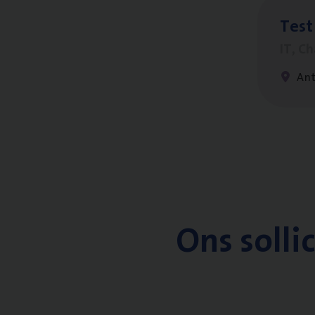
Test
IT, C
An
Ons solli