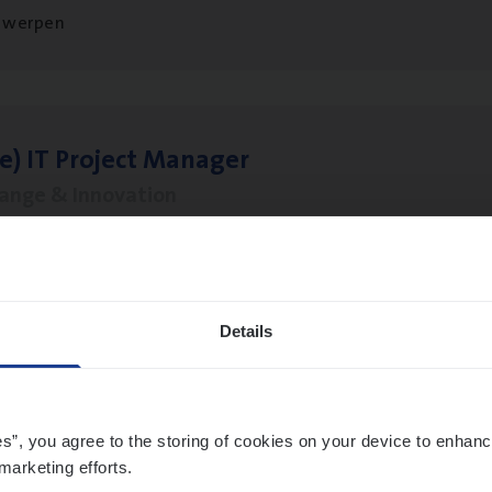
twerpen
le)
IT
Pro­ject Manager
hange & Innovation
twerpen
Details
­ness Mana­ger Mari­ne Cargo
le Management, Sales Management
es”, you agree to the storing of cookies on your device to enhanc
twerpen
marketing efforts.