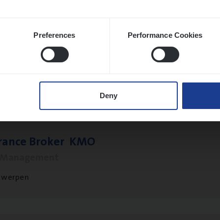
Preferences
Performance Cookies
o­ra­te Insu­ran­ce Bro­ker Property
s Management
twerpen
Deny
­ran­ce Bro­ker
KMO
s Management
twerpen