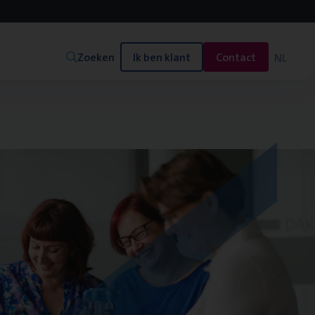
Zoeken
Ik ben klant
Contact
NL