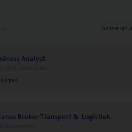
ten
Sorteer op: 
si­ness Analyst
hange & Innovation
twerpen
ran­ce Bro­ker Trans­port
&
Logistiek
s Management