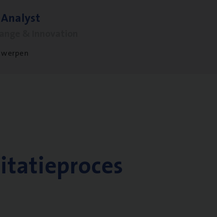
 Ana­lyst
hange & Innovation
twerpen
citatieproces