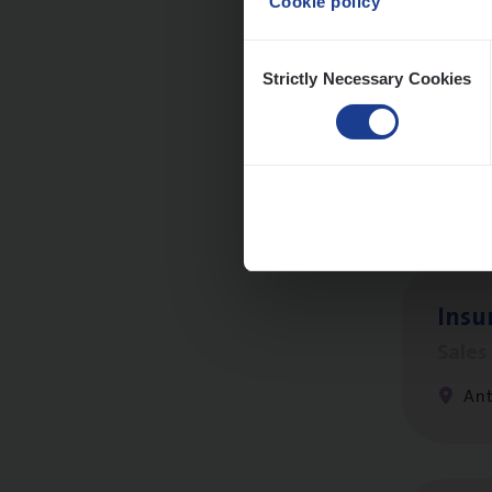
Cookie policy
Consent
Strictly Necessary Cookies
Selection
Cor­p
Sale
An
Insu
Sale
An