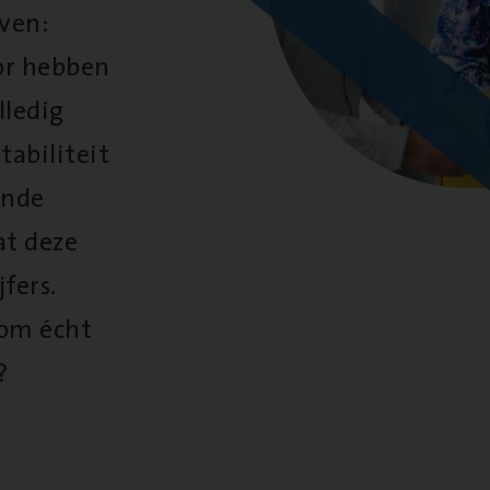
oven:
oor hebben
lledig
tabiliteit
ende
at deze
fers.
 om écht
?