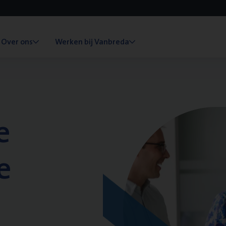
Over ons
Werken bij Vanbreda
e
e