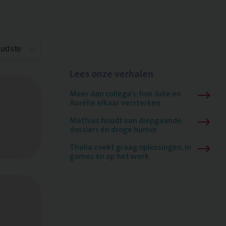
Oudste
Lees onze verhalen
Meer dan collega’s: hoe Julie en
Aurélie elkaar versterken
Mathias houdt van diepgaande
dossiers én droge humor
Thalia zoekt graag oplossingen, in
games én op het werk