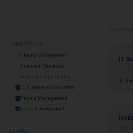
7 resulta
Type func­tie
Claims Management
IT
Bu
Customer Services
IT, C
Insurance Operations
An
IT, Change & Innovation
People Management
Sales Management
Insu­
Sale
Loca­tie