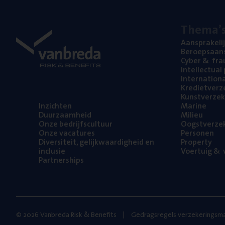
The­ma’
Aan­spra­ke­li
Beroeps­aan­s
Cyber
&
fra
Intel­lec­tu­a
Inter­na­ti­o­
Kre­diet­ver­z
Kunst­ver­ze­k
Inzich­ten
Mari­ne
Duur­zaam­heid
Mili­eu
Onze bedrijfs­cul­tuur
Oogst­ver­ze­
Onze vaca­tu­res
Per­so­nen
Diver­si­teit, gelijk­waar­dig­heid en
Pro­per­ty
inclusie
Voer­tuig
&
v
Part­ner­ships
© 2026 Vanbreda Risk & Benefits
Gedragsregels verzekeringsma