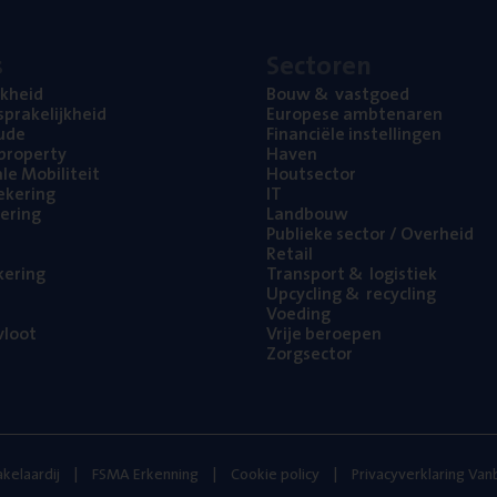
s
Sec­to­ren
jk­heid
Bouw
&
vastgoed
pra­ke­lijk­heid
Euro­pe­se ambtenaren
ude
Finan­ci­ë­le instellingen
l property
Haven
na­le Mobiliteit
Hout­sec­tor
e­ke­ring
IT
e­ring
Land­bouw
Publie­ke sec­tor / Overheid
Retail
ke­ring
Trans­port
&
logistiek
Upcy­cling
&
recycling
Voe­ding
loot
Vrije beroe­pen
Zorg­sec­tor
kelaardij
FSMA Erkenning
Cookie policy
Privacyverklaring Va