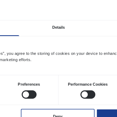
twerpen
Details
to­mer Care Expert Hospitalisatieverzekeri
mer Services
es”, you agree to the storing of cookies on your device to enhanc
twerpen
marketing efforts.
Preferences
Performance Cookies
­ness Mana­ger Mari­ne Cargo
le Management, Sales Management
twerpen
Deny