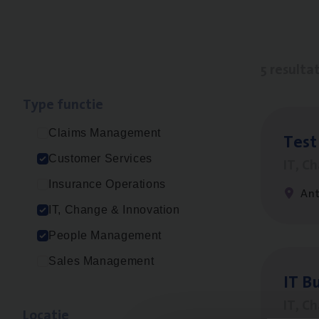
5 resulta
Type func­tie
Claims Management
Test
Customer Services
IT, C
Insurance Operations
An
IT, Change & Innovation
People Management
Sales Management
IT
Bu
IT, C
Loca­tie