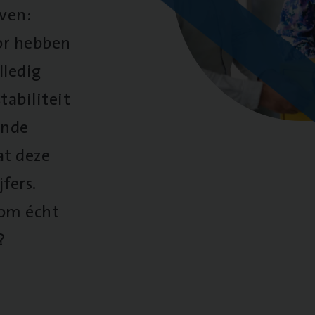
oven:
oor hebben
lledig
tabiliteit
ende
at deze
fers.
 om écht
?