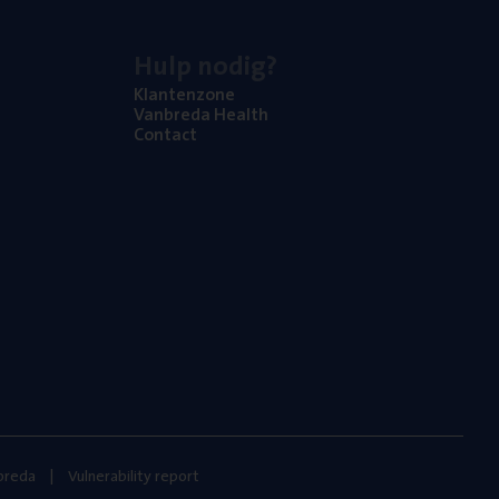
Hulp nodig?
Klan­ten­zo­ne
Van­b­re­da Health
Con­tact
nbreda
Vulnerability report