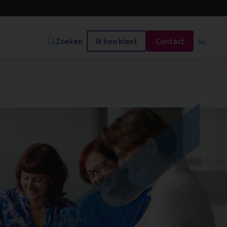
Zoeken
Ik ben klant
Contact
NL