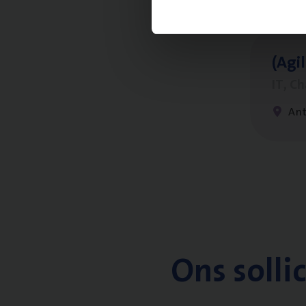
(Agi­
IT, C
An
Ons solli