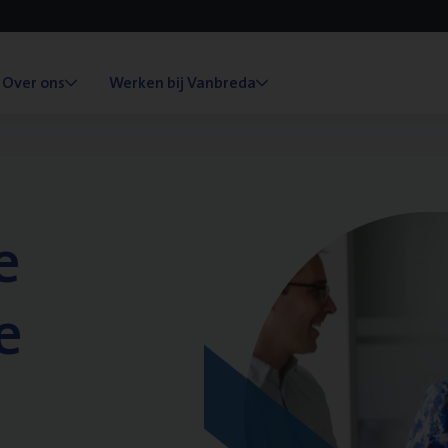
Over ons
Werken bij Vanbreda
e
e