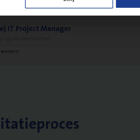
le)
IT
Pro­ject Manager
hange & Innovation
twerpen
citatieproces