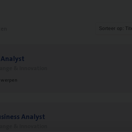
ten
Sorteer op: Tit
 Ana­lyst
hange & Innovation
twerpen
si­ness Analyst
hange & Innovation