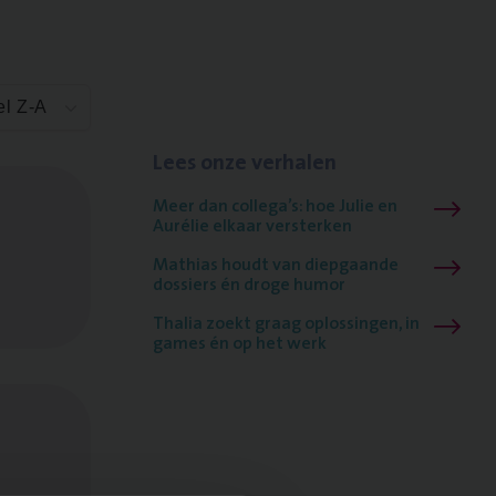
el Z-A
Lees onze verhalen
Meer dan collega’s: hoe Julie en
Aurélie elkaar versterken
Mathias houdt van diepgaande
dossiers én droge humor
Thalia zoekt graag oplossingen, in
games én op het werk