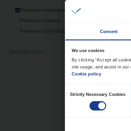
An
Provincie Antwerpen
Provincie Limburg
Provincie Oost-Vlaanderen
Consent
Cus­
Custo
Wis alle filters
We use cookies
By clicking “Accept all cooki
An
site usage, and assist in our 
Cookie policy
Consent
Strictly Necessary Cookies
Selection
Busi
Peop
An