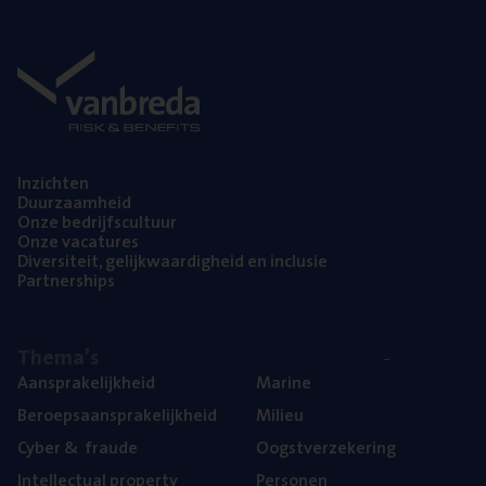
Inzich­ten
Duur­zaam­heid
Onze bedrijfs­cul­tuur
Onze vaca­tu­res
Diver­si­teit, gelijk­waar­dig­heid en inclusie
Part­ner­ships
The­ma’s
Aan­spra­ke­lijk­heid
Mari­ne
Beroeps­aan­spra­ke­lijk­heid
Mili­eu
Cyber
&
fraude
Oogst­ver­ze­ke­ring
Intel­lec­tu­al property
Per­so­nen