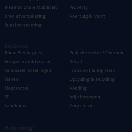
Inter­na­ti­o­na­le Mobiliteit
Pro­per­ty
Kre­diet­ver­ze­ke­ring
Voer­tuig
&
vloot
Kunst­ver­ze­ke­ring
Sec­to­ren
Bouw
&
vastgoed
Publie­ke sec­tor / Overheid
Euro­pe­se ambtenaren
Retail
Finan­ci­ë­le instellingen
Trans­port
&
logistiek
Haven
Upcy­cling
&
recycling
Hout­sec­tor
Voe­ding
IT
Vrije beroe­pen
Land­bouw
Zorg­sec­tor
Hulp nodig?