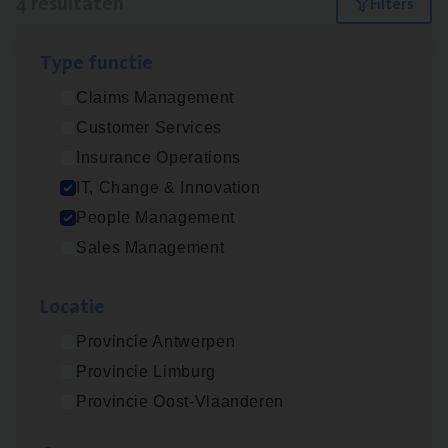
4 resultaten
Filters
Type func­tie
Test Ana­lyst
Claims Management
IT, Change & Innovation
Customer Services
Antwerpen
Insurance Operations
IT, Change & Innovation
People Management
IT
Busi­ness Analyst
Sales Management
IT, Change & Innovation
Loca­tie
Antwerpen
Provincie Antwerpen
Provincie Limburg
Busi­ness Mana­ger Mari­ne Cargo
Provincie Oost-Vlaanderen
People Management, Sales Management