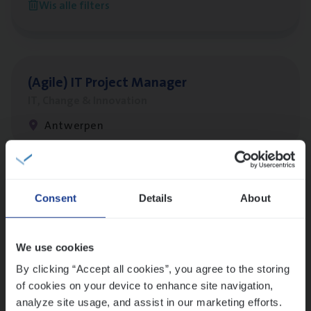
Wis alle filters
Antwerpen
(Agi­le)
IT
Pro­ject Manager
IT, Change & Innovation
Antwerpen
Lees onze verhalen
Consent
Details
About
Meer dan collega’s: hoe Julie en Aurélie elkaar
versterken
We use cookies
Mathias houdt van diepgaande dossiers én droge
humor
By clicking “Accept all cookies”, you agree to the storing
of cookies on your device to enhance site navigation,
Thalia zoekt graag oplossingen, in games én op het
analyze site usage, and assist in our marketing efforts.
werk