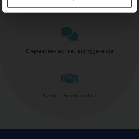
Assessment
Diepte-interview met leidinggevende
Aanbod en onboarding