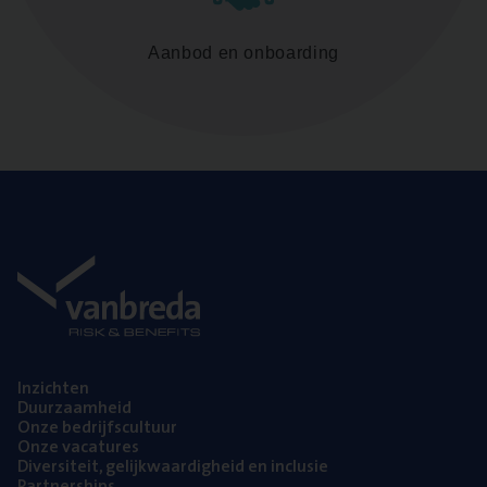
Aanbod en onboarding
Inzich­ten
Duur­zaam­heid
Onze bedrijfs­cul­tuur
Onze vaca­tu­res
Diver­si­teit, gelijk­waar­dig­heid en inclusie
Part­ner­ships