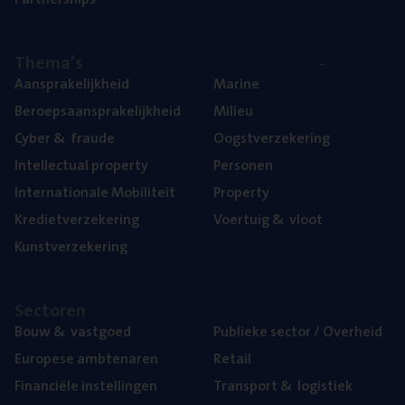
The­ma’s
Aan­spra­ke­lijk­heid
Mari­ne
Beroeps­aan­spra­ke­lijk­heid
Mili­eu
Cyber
&
fraude
Oogst­ver­ze­ke­ring
Intel­lec­tu­al property
Per­so­nen
Inter­na­ti­o­na­le Mobiliteit
Pro­per­ty
Kre­diet­ver­ze­ke­ring
Voer­tuig
&
vloot
Kunst­ver­ze­ke­ring
Sec­to­ren
Bouw
&
vastgoed
Publie­ke sec­tor / Overheid
Euro­pe­se ambtenaren
Retail
Finan­ci­ë­le instellingen
Trans­port
&
logistiek