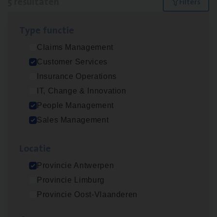
5 resultaten
Filters
Type func­tie
Insu­ran­ce Bro­ker
KMO
Claims Management
Sales Management
Customer Services
Antwerpen
Insurance Operations
IT, Change & Innovation
People Management
Cus­to­mer Care Expert
Sales Management
Hospitalisatieverzekeringen
Customer Services
Loca­tie
Antwerpen
Provincie Antwerpen
Provincie Limburg
Provincie Oost-Vlaanderen
Cor­po­ra­te Insu­ran­ce Bro­ker Property