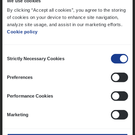
We use cookies
Lees onze verhalen
By clicking “Accept all cookies”, you agree to the storing
Meer dan collega’s: hoe Julie en Aurélie elkaar
of cookies on your device to enhance site navigation,
versterken
analyze site usage, and assist in our marketing efforts.
Cookie policy
Mathias houdt van diepgaande dossiers én droge
humor
Thalia zoekt graag oplossingen, in games én op het
Consent
werk
Strictly Necessary Cookies
Selection
Preferences
Ons sollicitatieproces
Performance Cookies
Marketing