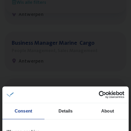
Wis alle filters
Sales Management
Antwerpen
Busi­ness Mana­ger Mari­ne Cargo
People Management, Sales Management
Antwerpen
Insu­ran­ce Bro­ker Trans­port
&
Logistiek
Sales Management
Antwerpen
Consent
Details
About