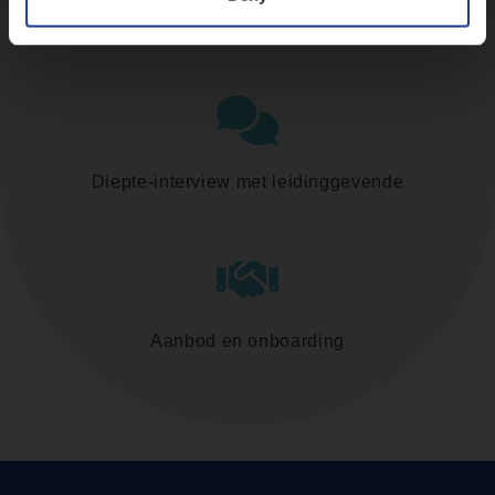
Assessment
Diepte-interview met leidinggevende
Aanbod en onboarding