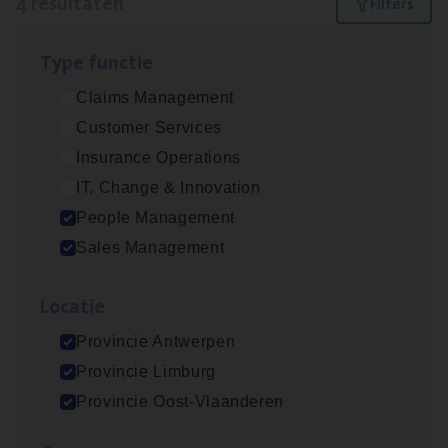
4 resultaten
Filters
Type func­tie
Insu­ran­ce Bro­ker Trans­port
&
Logistiek
Claims Management
Sales Management
Customer Services
Antwerpen
Insurance Operations
IT, Change & Innovation
People Management
Busi­ness Mana­ger Mari­ne Cargo
Sales Management
People Management, Sales Management
Loca­tie
Antwerpen
Provincie Antwerpen
Provincie Limburg
Cor­po­ra­te Insu­ran­ce Bro­ker Property
Provincie Oost-Vlaanderen
Sales Management