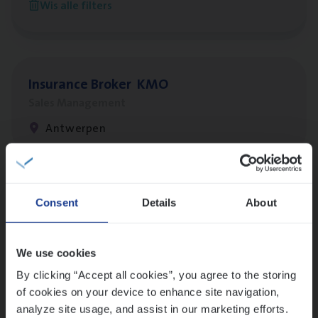
Wis alle filters
Antwerpen
Insu­ran­ce Bro­ker
KMO
Sales Management
Antwerpen
Lees onze verhalen
Consent
Details
About
Meer dan collega’s: hoe Julie en Aurélie elkaar
versterken
We use cookies
Mathias houdt van diepgaande dossiers én droge
humor
By clicking “Accept all cookies”, you agree to the storing
of cookies on your device to enhance site navigation,
Thalia zoekt graag oplossingen, in games én op het
analyze site usage, and assist in our marketing efforts.
werk