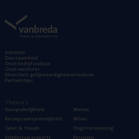
Inzich­ten
Duur­zaam­heid
Onze bedrijfs­cul­tuur
Onze vaca­tu­res
Diver­si­teit, gelijk­waar­dig­heid en inclusie
Part­ner­ships
The­ma’s
Aan­spra­ke­lijk­heid
Mari­ne
Beroeps­aan­spra­ke­lijk­heid
Mili­eu
Cyber
&
fraude
Oogst­ver­ze­ke­ring
Intel­lec­tu­al property
Per­so­nen