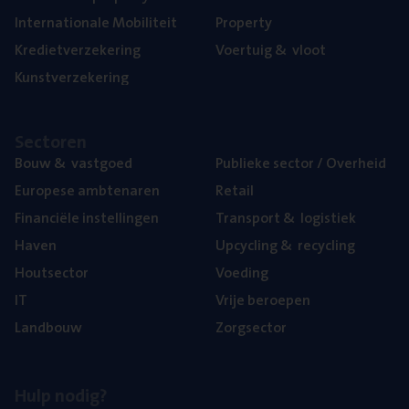
Inter­na­ti­o­na­le Mobiliteit
Pro­per­ty
Kre­diet­ver­ze­ke­ring
Voer­tuig
&
vloot
Kunst­ver­ze­ke­ring
Sec­to­ren
Bouw
&
vastgoed
Publie­ke sec­tor / Overheid
Euro­pe­se ambtenaren
Retail
Finan­ci­ë­le instellingen
Trans­port
&
logistiek
Haven
Upcy­cling
&
recycling
Hout­sec­tor
Voe­ding
IT
Vrije beroe­pen
Land­bouw
Zorg­sec­tor
Hulp nodig?