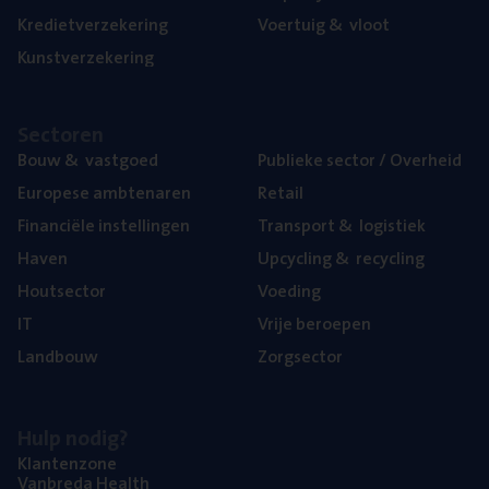
Kre­diet­ver­ze­ke­ring
Voer­tuig
&
vloot
Kunst­ver­ze­ke­ring
Sec­to­ren
Bouw
&
vastgoed
Publie­ke sec­tor / Overheid
Euro­pe­se ambtenaren
Retail
Finan­ci­ë­le instellingen
Trans­port
&
logistiek
Haven
Upcy­cling
&
recycling
Hout­sec­tor
Voe­ding
IT
Vrije beroe­pen
Land­bouw
Zorg­sec­tor
Hulp nodig?
Klan­ten­zo­ne
Van­b­re­da Health