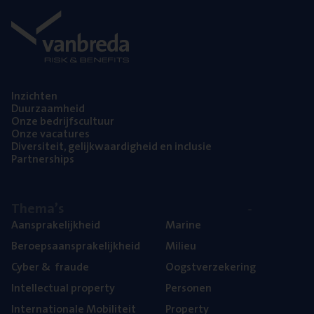
Inzich­ten
Duur­zaam­heid
Onze bedrijfs­cul­tuur
Onze vaca­tu­res
Diver­si­teit, gelijk­waar­dig­heid en inclusie
Part­ner­ships
The­ma’s
Aan­spra­ke­lijk­heid
Mari­ne
Beroeps­aan­spra­ke­lijk­heid
Mili­eu
Cyber
&
fraude
Oogst­ver­ze­ke­ring
Intel­lec­tu­al property
Per­so­nen
Inter­na­ti­o­na­le Mobiliteit
Pro­per­ty