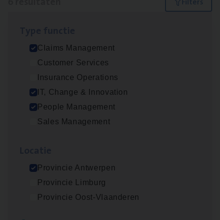
6 resultaten
Filters
Type func­tie
(Agi­le)
IT
Pro­ject Manager
Claims Management
IT, Change & Innovation
Customer Services
Antwerpen
Insurance Operations
IT, Change & Innovation
People Management
Busi­ness Mana­ger Mari­ne Cargo
Sales Management
People Management, Sales Management
Loca­tie
Antwerpen
Provincie Antwerpen
Provincie Limburg
Claims­hand­ler Fleet
&
Bike
Provincie Oost-Vlaanderen
Claims Management