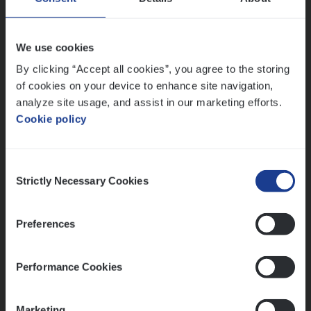
IT, Change & Innovation
Antwerpen
We use cookies
By clicking “Accept all cookies”, you agree to the storing
of cookies on your device to enhance site navigation,
Lees onze verhalen
analyze site usage, and assist in our marketing efforts.
Cookie policy
Meer dan collega’s: hoe Julie en Aurélie elkaar
versterken
Mathias houdt van diepgaande dossiers én droge
Consent
humor
Strictly Necessary Cookies
Selection
Thalia zoekt graag oplossingen, in games én op het
werk
Preferences
Performance Cookies
Ons sollicitatieproces
Marketing