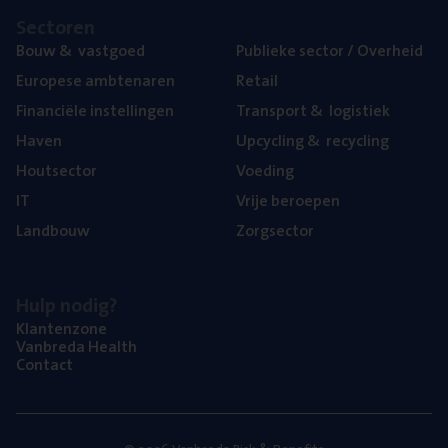
Sec­to­ren
Bouw
&
vastgoed
Publie­ke sec­tor / Overheid
Euro­pe­se ambtenaren
Retail
Finan­ci­ë­le instellingen
Trans­port
&
logistiek
Haven
Upcy­cling
&
recycling
Hout­sec­tor
Voe­ding
IT
Vrije beroe­pen
Land­bouw
Zorg­sec­tor
Hulp nodig?
Klan­ten­zo­ne
Van­b­re­da Health
Con­tact