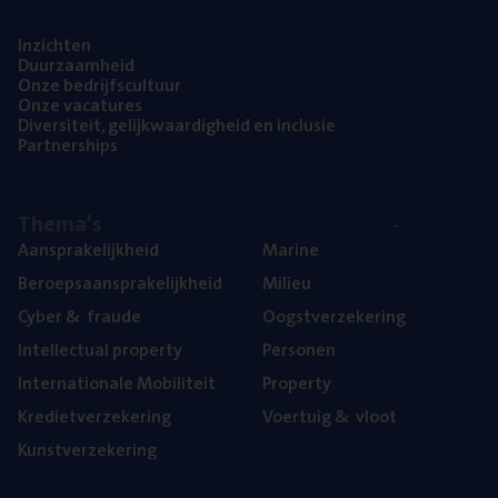
Inzich­ten
Duur­zaam­heid
Onze bedrijfs­cul­tuur
Onze vaca­tu­res
Diver­si­teit, gelijk­waar­dig­heid en inclusie
Part­ner­ships
The­ma’s
Aan­spra­ke­lijk­heid
Mari­ne
Beroeps­aan­spra­ke­lijk­heid
Mili­eu
Cyber
&
fraude
Oogst­ver­ze­ke­ring
Intel­lec­tu­al property
Per­so­nen
Inter­na­ti­o­na­le Mobiliteit
Pro­per­ty
Kre­diet­ver­ze­ke­ring
Voer­tuig
&
vloot
Kunst­ver­ze­ke­ring