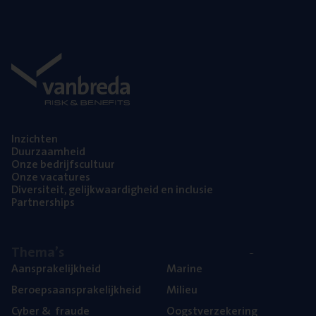
Inzich­ten
Duur­zaam­heid
Onze bedrijfs­cul­tuur
Onze vaca­tu­res
Diver­si­teit, gelijk­waar­dig­heid en inclusie
Part­ner­ships
The­ma’s
Aan­spra­ke­lijk­heid
Mari­ne
Beroeps­aan­spra­ke­lijk­heid
Mili­eu
Cyber
&
fraude
Oogst­ver­ze­ke­ring