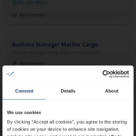
Wis alle filters
Claims Management
Antwerpen
Busi­ness Mana­ger Mari­ne Cargo
People Management, Sales Management
Antwerpen
Lees onze verhalen
Consent
Details
About
Meer dan collega’s: hoe Julie en Aurélie elkaar
versterken
We use cookies
Mathias houdt van diepgaande dossiers én droge
By clicking “Accept all cookies”, you agree to the storing
humor
of cookies on your device to enhance site navigation,