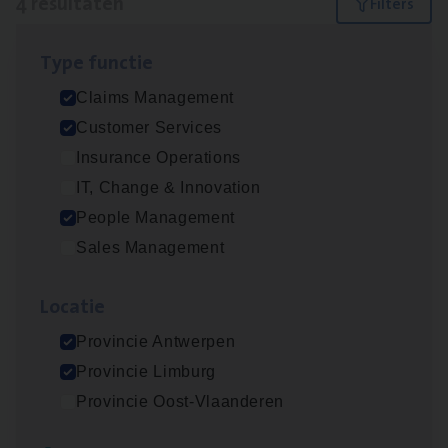
4 resultaten
Filters
Type func­tie
Claims­hand­ler Fleet
&
Bike
Claims Management
Claims Management
Customer Services
Antwerpen
Insurance Operations
IT, Change & Innovation
People Management
Cus­to­mer Care Expert
Sales Management
Hospitalisatieverzekeringen
Customer Services
Loca­tie
Antwerpen
Provincie Antwerpen
Provincie Limburg
Provincie Oost-Vlaanderen
Scha­de Expert Fleet