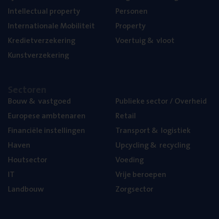
Intel­lec­tu­al property
Per­so­nen
Inter­na­ti­o­na­le Mobiliteit
Pro­per­ty
Kre­diet­ver­ze­ke­ring
Voer­tuig
&
vloot
Kunst­ver­ze­ke­ring
Sec­to­ren
Bouw
&
vastgoed
Publie­ke sec­tor / Overheid
Euro­pe­se ambtenaren
Retail
Finan­ci­ë­le instellingen
Trans­port
&
logistiek
Haven
Upcy­cling
&
recycling
Hout­sec­tor
Voe­ding
IT
Vrije beroe­pen
Land­bouw
Zorg­sec­tor