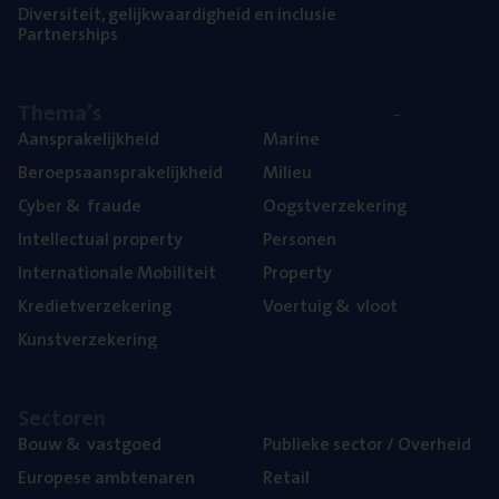
Diver­si­teit, gelijk­waar­dig­heid en inclusie
Part­ner­ships
The­ma’s
Aan­spra­ke­lijk­heid
Mari­ne
Beroeps­aan­spra­ke­lijk­heid
Mili­eu
Cyber
&
fraude
Oogst­ver­ze­ke­ring
Intel­lec­tu­al property
Per­so­nen
Inter­na­ti­o­na­le Mobiliteit
Pro­per­ty
Kre­diet­ver­ze­ke­ring
Voer­tuig
&
vloot
Kunst­ver­ze­ke­ring
Sec­to­ren
Bouw
&
vastgoed
Publie­ke sec­tor / Overheid
Euro­pe­se ambtenaren
Retail