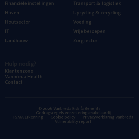
Finan­ci­ë­le instellingen
Trans­port
&
logistiek
Haven
Upcy­cling
&
recycling
Hout­sec­tor
Voe­ding
IT
Vrije beroe­pen
Land­bouw
Zorg­sec­tor
Hulp nodig?
Klan­ten­zo­ne
Van­b­re­da Health
Con­tact
© 2026 Vanbreda Risk & Benefits
Gedragsregels verzekeringsmakelaardij
FSMA Erkenning
Cookie policy
Privacyverklaring Vanbreda
Vulnerability report