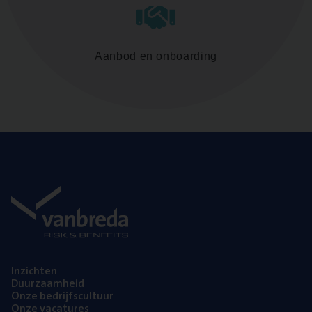
Aanbod en onboarding
Inzich­ten
Duur­zaam­heid
Onze bedrijfs­cul­tuur
Onze vaca­tu­res