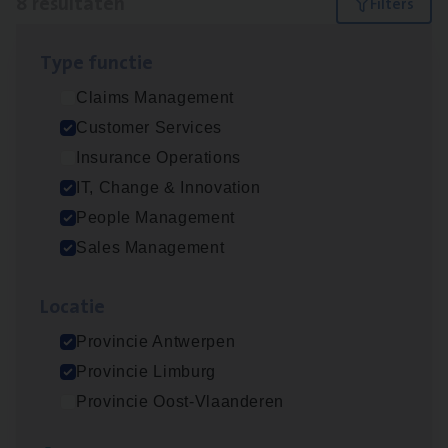
8 resultaten
Filters
Type func­tie
Test Ana­lyst
Claims Management
IT, Change & Innovation
Customer Services
Antwerpen
Insurance Operations
IT, Change & Innovation
People Management
Insu­ran­ce Bro­ker
KMO
Sales Management
Sales Management
Loca­tie
Antwerpen
Provincie Antwerpen
Provincie Limburg
Cus­to­mer Care Expert
Provincie Oost-Vlaanderen
Hospitalisatieverzekeringen