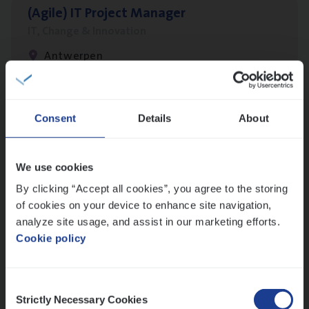
(Agi­le)
IT
Pro­ject Manager
IT, Change & Innovation
Antwerpen
Insu­ran­ce Bro­ker Trans­port
&
Logistiek
Consent
Details
About
Sales Management
Antwerpen
We use cookies
By clicking “Accept all cookies”, you agree to the storing
of cookies on your device to enhance site navigation,
analyze site usage, and assist in our marketing efforts.
IT
Busi­ness Analyst
Cookie policy
IT, Change & Innovation
Antwerpen
Consent
Strictly Necessary Cookies
Selection