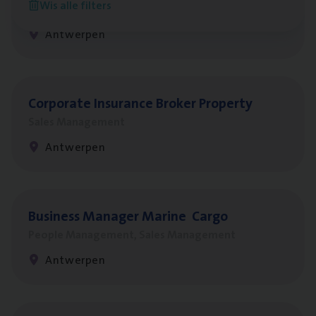
Wis alle filters
Customer Services
Antwerpen
Cor­po­ra­te Insu­ran­ce Bro­ker Property
Sales Management
Antwerpen
Busi­ness Mana­ger Mari­ne Cargo
People Management, Sales Management
Antwerpen