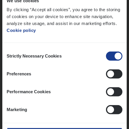
We use cookies
Lees onze verhalen
By clicking “Accept all cookies”, you agree to the storing
Meer dan collega’s: hoe Julie en Aurélie elkaar
of cookies on your device to enhance site navigation,
versterken
analyze site usage, and assist in our marketing efforts.
Cookie policy
Mathias houdt van diepgaande dossiers én droge
humor
Thalia zoekt graag oplossingen, in games én op het
Consent
werk
Strictly Necessary Cookies
Selection
Preferences
Ons sollicitatieproces
Performance Cookies
Marketing