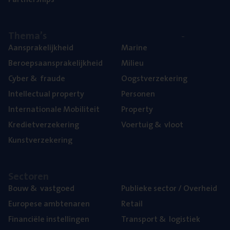
The­ma’s
Aan­spra­ke­lijk­heid
Mari­ne
Beroeps­aan­spra­ke­lijk­heid
Mili­eu
Cyber
&
fraude
Oogst­ver­ze­ke­ring
Intel­lec­tu­al property
Per­so­nen
Inter­na­ti­o­na­le Mobiliteit
Pro­per­ty
Kre­diet­ver­ze­ke­ring
Voer­tuig
&
vloot
Kunst­ver­ze­ke­ring
Sec­to­ren
Bouw
&
vastgoed
Publie­ke sec­tor / Overheid
Euro­pe­se ambtenaren
Retail
Finan­ci­ë­le instellingen
Trans­port
&
logistiek