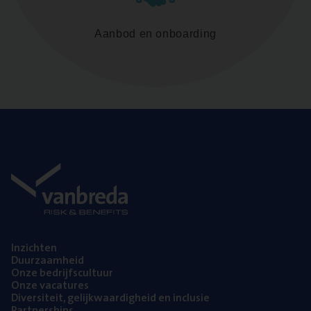
Aanbod en onboarding
Inzich­ten
Duur­zaam­heid
Onze bedrijfs­cul­tuur
Onze vaca­tu­res
Diver­si­teit, gelijk­waar­dig­heid en inclusie
Part­ner­ships