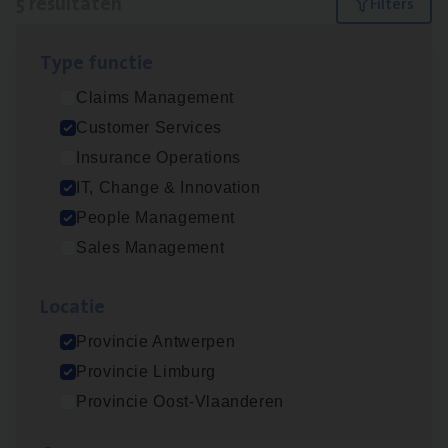
5 resultaten
Filters
Type func­tie
Test Ana­lyst
Claims Management
IT, Change & Innovation
Customer Services
Antwerpen
Insurance Operations
IT, Change & Innovation
People Management
IT
Busi­ness Analyst
Sales Management
IT, Change & Innovation
Loca­tie
Antwerpen
Provincie Antwerpen
Provincie Limburg
Cus­to­mer Care Expert
Provincie Oost-Vlaanderen
Hospitalisatieverzekeringen