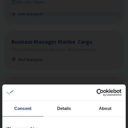
Wis alle filters
Customer Services
Antwerpen
Busi­ness Mana­ger Mari­ne Cargo
People Management, Sales Management
Antwerpen
(Agi­le)
IT
Pro­ject Manager
IT, Change & Innovation
Antwerpen
Consent
Details
About