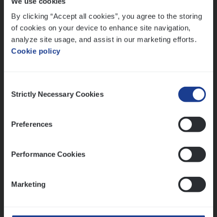
We use cookies
Lees onze verhalen
By clicking “Accept all cookies”, you agree to the storing
Meer dan collega’s: hoe Julie en Aurélie elkaar
of cookies on your device to enhance site navigation,
versterken
analyze site usage, and assist in our marketing efforts.
Cookie policy
Mathias houdt van diepgaande dossiers én droge
humor
Thalia zoekt graag oplossingen, in games én op het
Consent
werk
Strictly Necessary Cookies
Selection
Preferences
Ons sollicitatieproces
Performance Cookies
Marketing