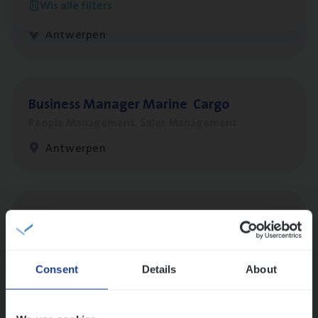
Wis alle filters
Customer Services
Antwerpen
Busi­ness Mana­ger Mari­ne Cargo
People Management, Sales Management
Antwerpen
(Agi­le)
IT
Pro­ject Manager
IT, Change & Innovation
Antwerpen
Consent
Details
About