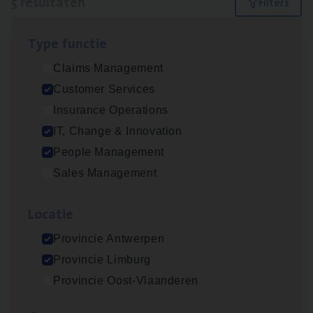
5 resultaten
Filters
Type func­tie
Test Ana­lyst
Claims Management
IT, Change & Innovation
Customer Services
Antwerpen
Insurance Operations
IT, Change & Innovation
People Management
IT
Busi­ness Analyst
Sales Management
IT, Change & Innovation
Loca­tie
Antwerpen
Provincie Antwerpen
Provincie Limburg
Cus­to­mer Care Expert
Provincie Oost-Vlaanderen
Hospitalisatieverzekeringen