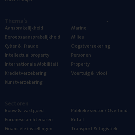
The­ma’s
Aan­spra­ke­lijk­heid
Mari­ne
Beroeps­aan­spra­ke­lijk­heid
Mili­eu
Cyber
&
fraude
Oogst­ver­ze­ke­ring
Intel­lec­tu­al property
Per­so­nen
Inter­na­ti­o­na­le Mobiliteit
Pro­per­ty
Kre­diet­ver­ze­ke­ring
Voer­tuig
&
vloot
Kunst­ver­ze­ke­ring
Sec­to­ren
Bouw
&
vastgoed
Publie­ke sec­tor / Overheid
Euro­pe­se ambtenaren
Retail
Finan­ci­ë­le instellingen
Trans­port
&
logistiek