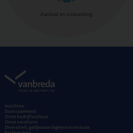
Aanbod en onboarding
Inzich­ten
Duur­zaam­heid
Onze bedrijfs­cul­tuur
Onze vaca­tu­res
Diver­si­teit, gelijk­waar­dig­heid en inclusie
Part­ner­ships