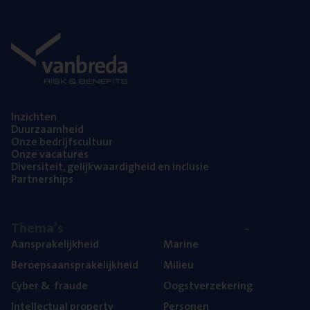
Inzich­ten
Duur­zaam­heid
Onze bedrijfs­cul­tuur
Onze vaca­tu­res
Diver­si­teit, gelijk­waar­dig­heid en inclusie
Part­ner­ships
The­ma’s
Aan­spra­ke­lijk­heid
Mari­ne
Beroeps­aan­spra­ke­lijk­heid
Mili­eu
Cyber
&
fraude
Oogst­ver­ze­ke­ring
Intel­lec­tu­al property
Per­so­nen