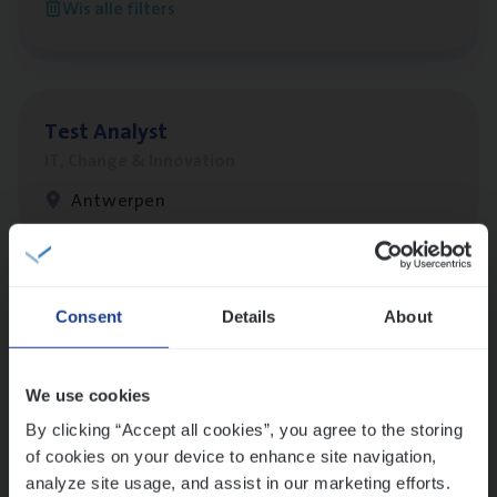
Wis alle filters
Antwerpen
Test Ana­lyst
IT, Change & Innovation
Antwerpen
Lees onze verhalen
Consent
Details
About
Meer dan collega’s: hoe Julie en Aurélie elkaar
versterken
We use cookies
Mathias houdt van diepgaande dossiers én droge
humor
By clicking “Accept all cookies”, you agree to the storing
of cookies on your device to enhance site navigation,
Thalia zoekt graag oplossingen, in games én op het
analyze site usage, and assist in our marketing efforts.
werk