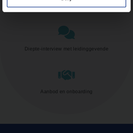
Assessment
Diepte-interview met leidinggevende
Aanbod en onboarding