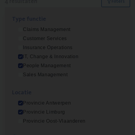
4 resultaten
Filters
Type func­tie
(Agi­le)
IT
Pro­ject Manager
Claims Management
IT, Change & Innovation
Customer Services
Antwerpen
Insurance Operations
IT, Change & Innovation
People Management
Busi­ness Mana­ger Mari­ne Cargo
Sales Management
People Management, Sales Management
Loca­tie
Antwerpen
Provincie Antwerpen
Provincie Limburg
IT
Busi­ness Analyst
Provincie Oost-Vlaanderen
IT, Change & Innovation