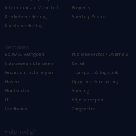
Inter­na­ti­o­na­le Mobiliteit
Pro­per­ty
Kre­diet­ver­ze­ke­ring
Voer­tuig
&
vloot
Kunst­ver­ze­ke­ring
Sec­to­ren
Bouw
&
vastgoed
Publie­ke sec­tor / Overheid
Euro­pe­se ambtenaren
Retail
Finan­ci­ë­le instellingen
Trans­port
&
logistiek
Haven
Upcy­cling
&
recycling
Hout­sec­tor
Voe­ding
IT
Vrije beroe­pen
Land­bouw
Zorg­sec­tor
Hulp nodig?