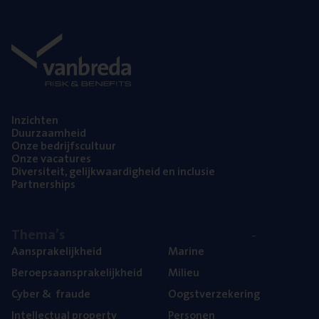
Inzich­ten
Duur­zaam­heid
Onze bedrijfs­cul­tuur
Onze vaca­tu­res
Diver­si­teit, gelijk­waar­dig­heid en inclusie
Part­ner­ships
The­ma’s
Aan­spra­ke­lijk­heid
Mari­ne
Beroeps­aan­spra­ke­lijk­heid
Mili­eu
Cyber
&
fraude
Oogst­ver­ze­ke­ring
Intel­lec­tu­al property
Per­so­nen