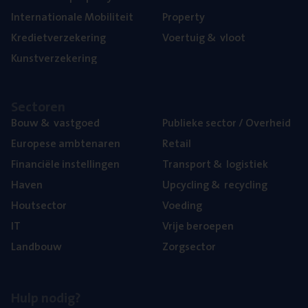
Inter­na­ti­o­na­le Mobiliteit
Pro­per­ty
Kre­diet­ver­ze­ke­ring
Voer­tuig
&
vloot
Kunst­ver­ze­ke­ring
Sec­to­ren
Bouw
&
vastgoed
Publie­ke sec­tor / Overheid
Euro­pe­se ambtenaren
Retail
Finan­ci­ë­le instellingen
Trans­port
&
logistiek
Haven
Upcy­cling
&
recycling
Hout­sec­tor
Voe­ding
IT
Vrije beroe­pen
Land­bouw
Zorg­sec­tor
Hulp nodig?