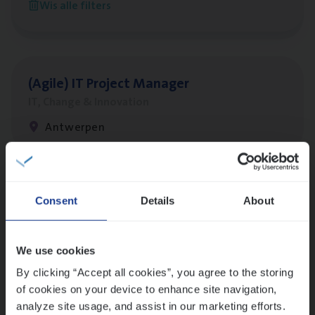
Wis alle filters
Antwerpen
(Agi­le)
IT
Pro­ject Manager
IT, Change & Innovation
Antwerpen
Lees onze verhalen
Consent
Details
About
Meer dan collega’s: hoe Julie en Aurélie elkaar
versterken
We use cookies
Mathias houdt van diepgaande dossiers én droge
humor
By clicking “Accept all cookies”, you agree to the storing
of cookies on your device to enhance site navigation,
Thalia zoekt graag oplossingen, in games én op het
analyze site usage, and assist in our marketing efforts.
werk