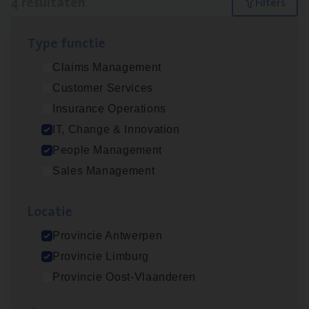
4 resultaten
Filters
Type func­tie
Test Ana­lyst
Claims Management
IT, Change & Innovation
Customer Services
Antwerpen
Insurance Operations
IT, Change & Innovation
People Management
IT
Busi­ness Analyst
Sales Management
IT, Change & Innovation
Loca­tie
Antwerpen
Provincie Antwerpen
Provincie Limburg
Busi­ness Mana­ger Mari­ne Cargo
Provincie Oost-Vlaanderen
People Management, Sales Management