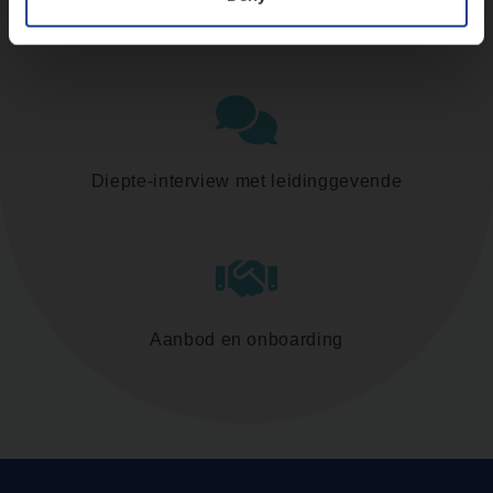
Assessment
Diepte-interview met leidinggevende
Aanbod en onboarding