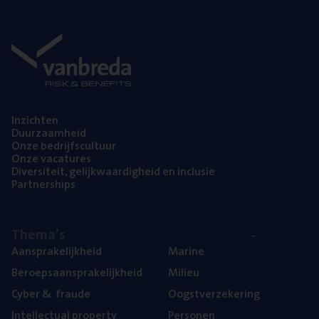
Inzich­ten
Duur­zaam­heid
Onze bedrijfs­cul­tuur
Onze vaca­tu­res
Diver­si­teit, gelijk­waar­dig­heid en inclusie
Part­ner­ships
The­ma’s
Aan­spra­ke­lijk­heid
Mari­ne
Beroeps­aan­spra­ke­lijk­heid
Mili­eu
Cyber
&
fraude
Oogst­ver­ze­ke­ring
Intel­lec­tu­al property
Per­so­nen