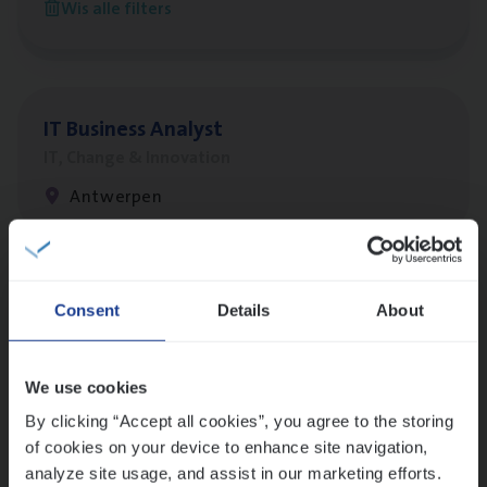
Wis alle filters
Antwerpen
IT
Busi­ness Analyst
IT, Change & Innovation
Antwerpen
Lees onze verhalen
Consent
Details
About
Meer dan collega’s: hoe Julie en Aurélie elkaar
versterken
We use cookies
Mathias houdt van diepgaande dossiers én droge
humor
By clicking “Accept all cookies”, you agree to the storing
of cookies on your device to enhance site navigation,
Thalia zoekt graag oplossingen, in games én op het
analyze site usage, and assist in our marketing efforts.
werk