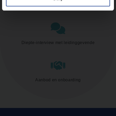
Assessment
Diepte-interview met leidinggevende
Aanbod en onboarding