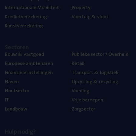
Inter­na­ti­o­na­le Mobiliteit
Pro­per­ty
Kre­diet­ver­ze­ke­ring
Voer­tuig
&
vloot
Kunst­ver­ze­ke­ring
Sec­to­ren
Bouw
&
vastgoed
Publie­ke sec­tor / Overheid
Euro­pe­se ambtenaren
Retail
Finan­ci­ë­le instellingen
Trans­port
&
logistiek
Haven
Upcy­cling
&
recycling
Hout­sec­tor
Voe­ding
IT
Vrije beroe­pen
Land­bouw
Zorg­sec­tor
Hulp nodig?