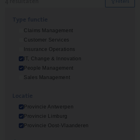
4 resultaten
Filters
Type func­tie
Test Ana­lyst
Claims Management
IT, Change & Innovation
Customer Services
Antwerpen
Insurance Operations
IT, Change & Innovation
People Management
Busi­ness Mana­ger Mari­ne Cargo
Sales Management
People Management, Sales Management
Loca­tie
Antwerpen
Provincie Antwerpen
Provincie Limburg
(Agi­le)
IT
Pro­ject Manager
Provincie Oost-Vlaanderen
IT, Change & Innovation