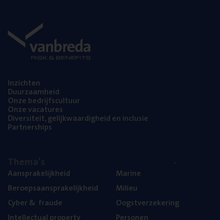
Inzich­ten
Duur­zaam­heid
Onze bedrijfs­cul­tuur
Onze vaca­tu­res
Diver­si­teit, gelijk­waar­dig­heid en inclusie
Part­ner­ships
The­ma’s
Aan­spra­ke­lijk­heid
Mari­ne
Beroeps­aan­spra­ke­lijk­heid
Mili­eu
Cyber
&
fraude
Oogst­ver­ze­ke­ring
Intel­lec­tu­al property
Per­so­nen