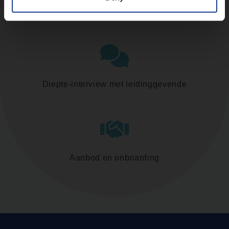
Assessment
Diepte-interview met leidinggevende
Aanbod en onboarding