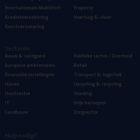
Inter­na­ti­o­na­le Mobiliteit
Pro­per­ty
Kre­diet­ver­ze­ke­ring
Voer­tuig
&
vloot
Kunst­ver­ze­ke­ring
Sec­to­ren
Bouw
&
vastgoed
Publie­ke sec­tor / Overheid
Euro­pe­se ambtenaren
Retail
Finan­ci­ë­le instellingen
Trans­port
&
logistiek
Haven
Upcy­cling
&
recycling
Hout­sec­tor
Voe­ding
IT
Vrije beroe­pen
Land­bouw
Zorg­sec­tor
Hulp nodig?