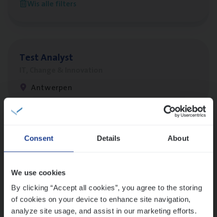
Wis alle filters
Antwerpen
Test Ana­lyst
IT, Change & Innovation
Antwerpen
Lees onze verhalen
Consent
Details
About
Meer dan collega’s: hoe Julie en Aurélie elkaar
versterken
We use cookies
Mathias houdt van diepgaande dossiers én droge
humor
By clicking “Accept all cookies”, you agree to the storing
of cookies on your device to enhance site navigation,
Thalia zoekt graag oplossingen, in games én op het
analyze site usage, and assist in our marketing efforts.
werk