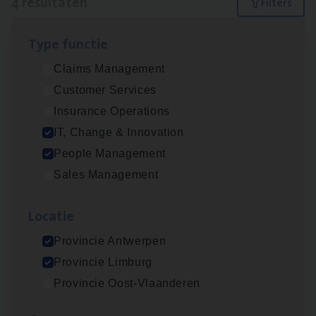
4 resultaten
Filters
Type func­tie
(Agi­le)
IT
Pro­ject Manager
Claims Management
IT, Change & Innovation
Customer Services
Antwerpen
Insurance Operations
IT, Change & Innovation
People Management
Busi­ness Mana­ger Mari­ne Cargo
Sales Management
People Management, Sales Management
Loca­tie
Antwerpen
Provincie Antwerpen
Provincie Limburg
IT
Busi­ness Analyst
Provincie Oost-Vlaanderen
IT, Change & Innovation