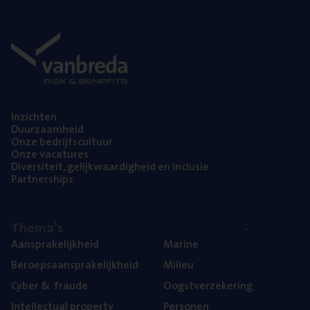
Inzich­ten
Duur­zaam­heid
Onze bedrijfs­cul­tuur
Onze vaca­tu­res
Diver­si­teit, gelijk­waar­dig­heid en inclusie
Part­ner­ships
The­ma’s
Aan­spra­ke­lijk­heid
Mari­ne
Beroeps­aan­spra­ke­lijk­heid
Mili­eu
Cyber
&
fraude
Oogst­ver­ze­ke­ring
Intel­lec­tu­al property
Per­so­nen