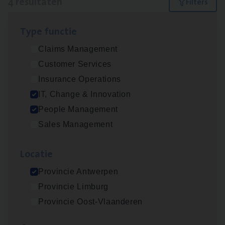
4 resultaten
Filters
Type func­tie
Test Ana­lyst
Claims Management
IT, Change & Innovation
Customer Services
Antwerpen
Insurance Operations
IT, Change & Innovation
People Management
IT
Busi­ness Analyst
Sales Management
IT, Change & Innovation
Loca­tie
Antwerpen
Provincie Antwerpen
Provincie Limburg
Busi­ness Mana­ger Mari­ne Cargo
Provincie Oost-Vlaanderen
People Management, Sales Management