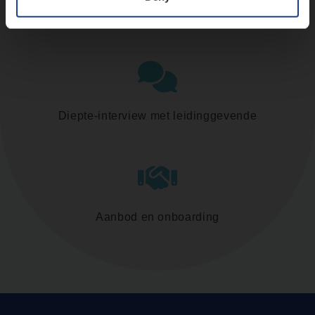
Assessment
Diepte-interview met leidinggevende
Aanbod en onboarding