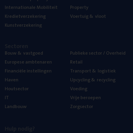
Inter­na­ti­o­na­le Mobiliteit
Pro­per­ty
Kre­diet­ver­ze­ke­ring
Voer­tuig
&
vloot
Kunst­ver­ze­ke­ring
Sec­to­ren
Bouw
&
vastgoed
Publie­ke sec­tor / Overheid
Euro­pe­se ambtenaren
Retail
Finan­ci­ë­le instellingen
Trans­port
&
logistiek
Haven
Upcy­cling
&
recycling
Hout­sec­tor
Voe­ding
IT
Vrije beroe­pen
Land­bouw
Zorg­sec­tor
Hulp nodig?