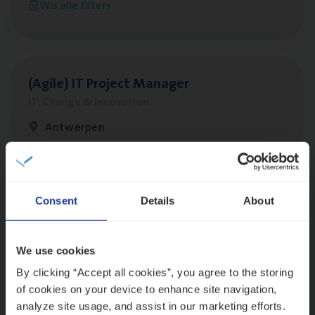
Wis alle filters
Antwerpen
(Agi­le)
IT
Pro­ject Manager
IT, Change & Innovation
Antwerpen
Lees onze verhalen
Consent
Details
About
Meer dan collega’s: hoe Julie en Aurélie elkaar
versterken
We use cookies
Mathias houdt van diepgaande dossiers én droge
humor
By clicking “Accept all cookies”, you agree to the storing
of cookies on your device to enhance site navigation,
Thalia zoekt graag oplossingen, in games én op het
analyze site usage, and assist in our marketing efforts.
werk