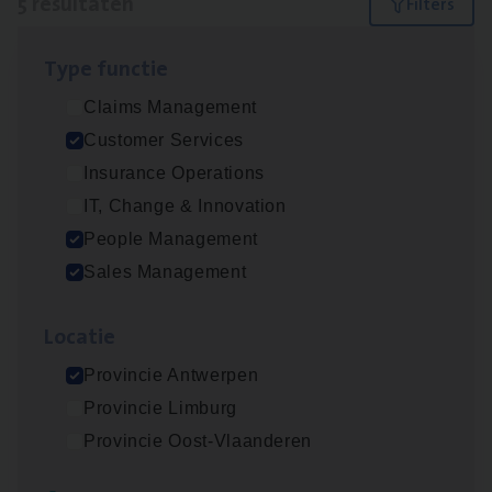
5 resultaten
Filters
Type func­tie
Busi­ness Mana­ger Mari­ne Cargo
Claims Management
People Management, Sales Management
Customer Services
Antwerpen
Insurance Operations
IT, Change & Innovation
People Management
Cor­po­ra­te Insu­ran­ce Bro­ker Property
Sales Management
Sales Management
Loca­tie
Antwerpen
Provincie Antwerpen
Provincie Limburg
Cus­to­mer Care Expert
Provincie Oost-Vlaanderen
Hospitalisatieverzekeringen