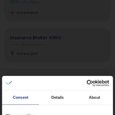
Wis alle filters
Customer Services
Antwerpen
Insu­ran­ce Bro­ker
KMO
Sales Management
Antwerpen
Insu­ran­ce Bro­ker Trans­port
&
Logistiek
Sales Management
Antwerpen
Consent
Details
About