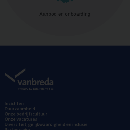
Aanbod en onboarding
Inzich­ten
Duur­zaam­heid
Onze bedrijfs­cul­tuur
Onze vaca­tu­res
Diver­si­teit, gelijk­waar­dig­heid en inclusie
Part­ner­ships