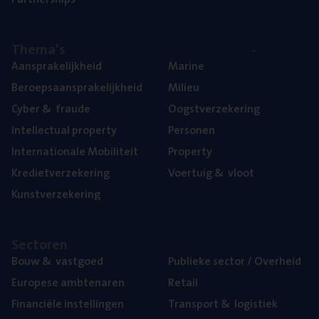
The­ma’s
Aan­spra­ke­lijk­heid
Mari­ne
Beroeps­aan­spra­ke­lijk­heid
Mili­eu
Cyber
&
fraude
Oogst­ver­ze­ke­ring
Intel­lec­tu­al property
Per­so­nen
Inter­na­ti­o­na­le Mobiliteit
Pro­per­ty
Kre­diet­ver­ze­ke­ring
Voer­tuig
&
vloot
Kunst­ver­ze­ke­ring
Sec­to­ren
Bouw
&
vastgoed
Publie­ke sec­tor / Overheid
Euro­pe­se ambtenaren
Retail
Finan­ci­ë­le instellingen
Trans­port
&
logistiek