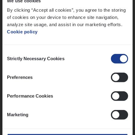
We use cookies
Lees onze verhalen
By clicking “Accept all cookies”, you agree to the storing
Meer dan collega’s: hoe Julie en Aurélie elkaar
of cookies on your device to enhance site navigation,
versterken
analyze site usage, and assist in our marketing efforts.
Cookie policy
Mathias houdt van diepgaande dossiers én droge
humor
Thalia zoekt graag oplossingen, in games én op het
Consent
werk
Strictly Necessary Cookies
Selection
Preferences
Ons sollicitatieproces
Performance Cookies
Marketing