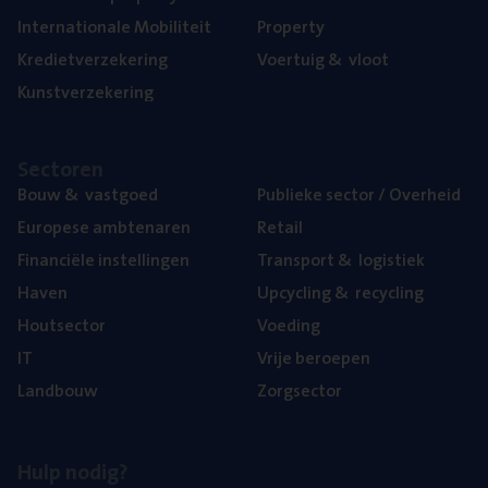
Inter­na­ti­o­na­le Mobiliteit
Pro­per­ty
Kre­diet­ver­ze­ke­ring
Voer­tuig
&
vloot
Kunst­ver­ze­ke­ring
Sec­to­ren
Bouw
&
vastgoed
Publie­ke sec­tor / Overheid
Euro­pe­se ambtenaren
Retail
Finan­ci­ë­le instellingen
Trans­port
&
logistiek
Haven
Upcy­cling
&
recycling
Hout­sec­tor
Voe­ding
IT
Vrije beroe­pen
Land­bouw
Zorg­sec­tor
Hulp nodig?