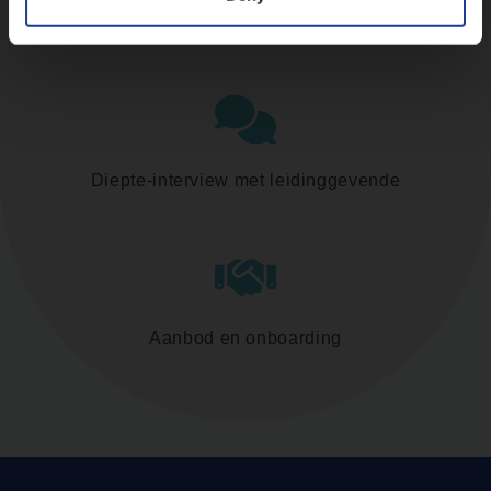
Assessment
Diepte-interview met leidinggevende
Aanbod en onboarding