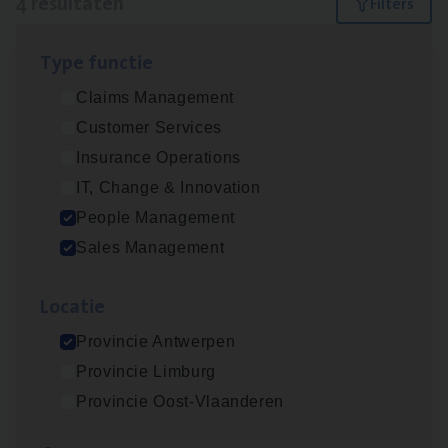
4 resultaten
Filters
Type func­tie
Busi­ness Mana­ger Mari­ne Cargo
Claims Management
People Management, Sales Management
Customer Services
Antwerpen
Insurance Operations
IT, Change & Innovation
People Management
Cor­po­ra­te Insu­ran­ce Bro­ker Property
Sales Management
Sales Management
Loca­tie
Antwerpen
Provincie Antwerpen
Provincie Limburg
Insu­ran­ce Bro­ker
KMO
Provincie Oost-Vlaanderen
Sales Management