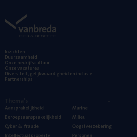
Inzich­ten
Duur­zaam­heid
Onze bedrijfs­cul­tuur
Onze vaca­tu­res
Diver­si­teit, gelijk­waar­dig­heid en inclusie
Part­ner­ships
The­ma’s
Aan­spra­ke­lijk­heid
Mari­ne
Beroeps­aan­spra­ke­lijk­heid
Mili­eu
Cyber
&
fraude
Oogst­ver­ze­ke­ring
Intel­lec­tu­al property
Per­so­nen