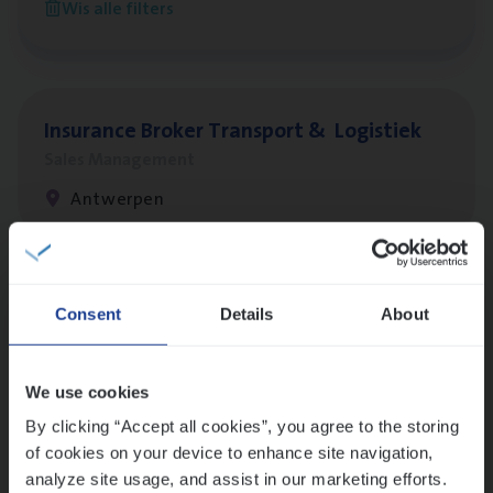
Wis alle filters
Antwerpen
Insu­ran­ce Bro­ker Trans­port
&
Logistiek
Sales Management
Antwerpen
Lees onze verhalen
Consent
Details
About
Meer dan collega’s: hoe Julie en Aurélie elkaar
versterken
We use cookies
Mathias houdt van diepgaande dossiers én droge
humor
By clicking “Accept all cookies”, you agree to the storing
of cookies on your device to enhance site navigation,
Thalia zoekt graag oplossingen, in games én op het
analyze site usage, and assist in our marketing efforts.
werk