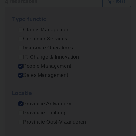
4 resultaten
Filters
Type func­tie
Insu­ran­ce Bro­ker Trans­port
&
Logistiek
Claims Management
Sales Management
Customer Services
Antwerpen
Insurance Operations
IT, Change & Innovation
People Management
Busi­ness Mana­ger Mari­ne Cargo
Sales Management
People Management, Sales Management
Loca­tie
Antwerpen
Provincie Antwerpen
Provincie Limburg
Cor­po­ra­te Insu­ran­ce Bro­ker Property
Provincie Oost-Vlaanderen
Sales Management