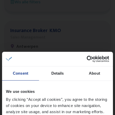
Wis alle filters
Antwerpen
Insu­ran­ce Bro­ker
KMO
Sales Management
Antwerpen
Lees onze verhalen
Consent
Details
About
Meer dan collega’s: hoe Julie en Aurélie elkaar
versterken
We use cookies
Mathias houdt van diepgaande dossiers én droge
humor
By clicking “Accept all cookies”, you agree to the storing
of cookies on your device to enhance site navigation,
Thalia zoekt graag oplossingen, in games én op het
analyze site usage, and assist in our marketing efforts.
werk