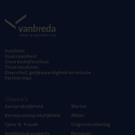
Inzich­ten
Duur­zaam­heid
Onze bedrijfs­cul­tuur
Onze vaca­tu­res
Diver­si­teit, gelijk­waar­dig­heid en inclusie
Part­ner­ships
The­ma’s
Aan­spra­ke­lijk­heid
Mari­ne
Beroeps­aan­spra­ke­lijk­heid
Mili­eu
Cyber
&
fraude
Oogst­ver­ze­ke­ring
Intel­lec­tu­al property
Per­so­nen