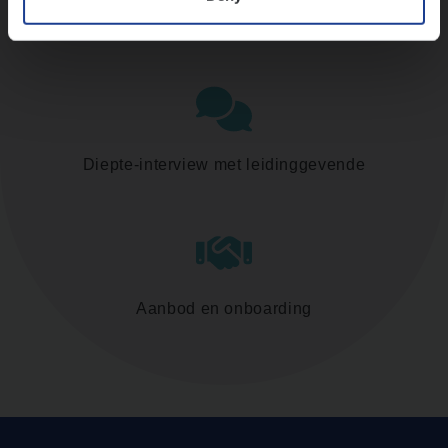
Assessment
Diepte-interview met leidinggevende
Aanbod en onboarding