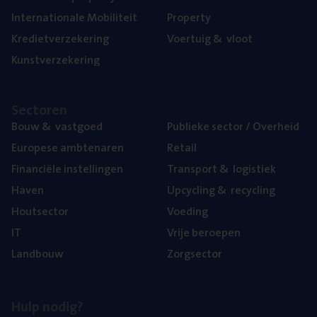
Inter­na­ti­o­na­le Mobiliteit
Pro­per­ty
Kre­diet­ver­ze­ke­ring
Voer­tuig
&
vloot
Kunst­ver­ze­ke­ring
Sec­to­ren
Bouw
&
vastgoed
Publie­ke sec­tor / Overheid
Euro­pe­se ambtenaren
Retail
Finan­ci­ë­le instellingen
Trans­port
&
logistiek
Haven
Upcy­cling
&
recycling
Hout­sec­tor
Voe­ding
IT
Vrije beroe­pen
Land­bouw
Zorg­sec­tor
Hulp nodig?