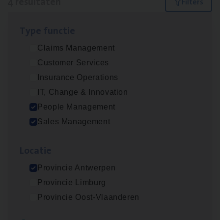
4 resultaten
Filters
Type func­tie
Insu­ran­ce Bro­ker Trans­port
&
Logistiek
Claims Management
Sales Management
Customer Services
Antwerpen
Insurance Operations
IT, Change & Innovation
People Management
Insu­ran­ce Bro­ker
KMO
Sales Management
Sales Management
Loca­tie
Antwerpen
Provincie Antwerpen
Provincie Limburg
Cor­po­ra­te Insu­ran­ce Bro­ker Property
Provincie Oost-Vlaanderen
Sales Management