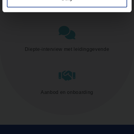
Assessment
Diepte-interview met leidinggevende
Aanbod en onboarding