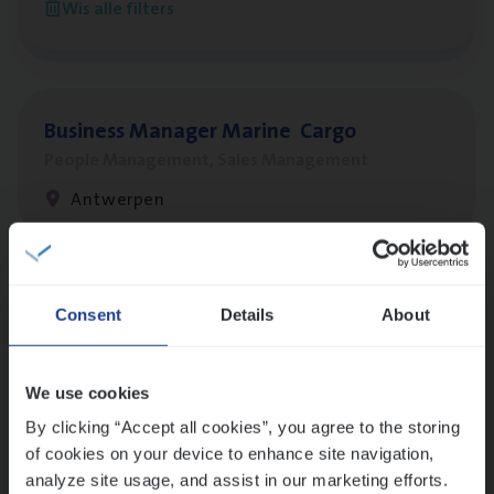
Wis alle filters
Antwerpen
Busi­ness Mana­ger Mari­ne Cargo
People Management, Sales Management
Antwerpen
Lees onze verhalen
Consent
Details
About
Meer dan collega’s: hoe Julie en Aurélie elkaar
versterken
We use cookies
Mathias houdt van diepgaande dossiers én droge
humor
By clicking “Accept all cookies”, you agree to the storing
of cookies on your device to enhance site navigation,
Thalia zoekt graag oplossingen, in games én op het
analyze site usage, and assist in our marketing efforts.
werk