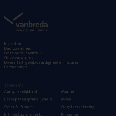
Inzich­ten
Duur­zaam­heid
Onze bedrijfs­cul­tuur
Onze vaca­tu­res
Diver­si­teit, gelijk­waar­dig­heid en inclusie
Part­ner­ships
The­ma’s
Aan­spra­ke­lijk­heid
Mari­ne
Beroeps­aan­spra­ke­lijk­heid
Mili­eu
Cyber
&
fraude
Oogst­ver­ze­ke­ring
Intel­lec­tu­al property
Per­so­nen