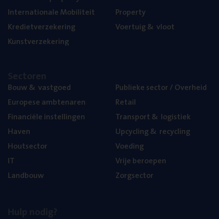
Inter­na­ti­o­na­le Mobiliteit
Pro­per­ty
Kre­diet­ver­ze­ke­ring
Voer­tuig
&
vloot
Kunst­ver­ze­ke­ring
Sec­to­ren
Bouw
&
vastgoed
Publie­ke sec­tor / Overheid
Euro­pe­se ambtenaren
Retail
Finan­ci­ë­le instellingen
Trans­port
&
logistiek
Haven
Upcy­cling
&
recycling
Hout­sec­tor
Voe­ding
IT
Vrije beroe­pen
Land­bouw
Zorg­sec­tor
Hulp nodig?