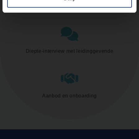
Assessment
Diepte-interview met leidinggevende
Aanbod en onboarding