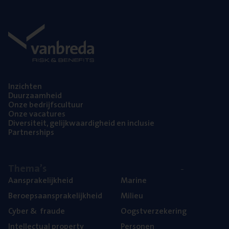
Inzich­ten
Duur­zaam­heid
Onze bedrijfs­cul­tuur
Onze vaca­tu­res
Diver­si­teit, gelijk­waar­dig­heid en inclusie
Part­ner­ships
The­ma’s
Aan­spra­ke­lijk­heid
Mari­ne
Beroeps­aan­spra­ke­lijk­heid
Mili­eu
Cyber
&
fraude
Oogst­ver­ze­ke­ring
Intel­lec­tu­al property
Per­so­nen