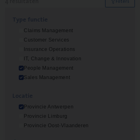
4 resultaten
Filters
Type func­tie
Insu­ran­ce Bro­ker Trans­port
&
Logistiek
Claims Management
Sales Management
Customer Services
Antwerpen
Insurance Operations
IT, Change & Innovation
People Management
Busi­ness Mana­ger Mari­ne Cargo
Sales Management
People Management, Sales Management
Loca­tie
Antwerpen
Provincie Antwerpen
Provincie Limburg
Cor­po­ra­te Insu­ran­ce Bro­ker Property
Provincie Oost-Vlaanderen
Sales Management