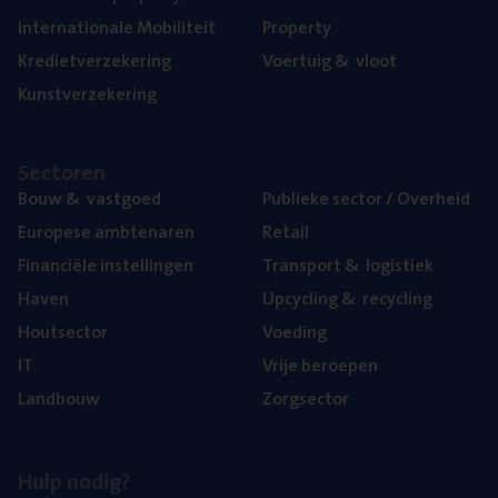
Inter­na­ti­o­na­le Mobiliteit
Pro­per­ty
Kre­diet­ver­ze­ke­ring
Voer­tuig
&
vloot
Kunst­ver­ze­ke­ring
Sec­to­ren
Bouw
&
vastgoed
Publie­ke sec­tor / Overheid
Euro­pe­se ambtenaren
Retail
Finan­ci­ë­le instellingen
Trans­port
&
logistiek
Haven
Upcy­cling
&
recycling
Hout­sec­tor
Voe­ding
IT
Vrije beroe­pen
Land­bouw
Zorg­sec­tor
Hulp nodig?