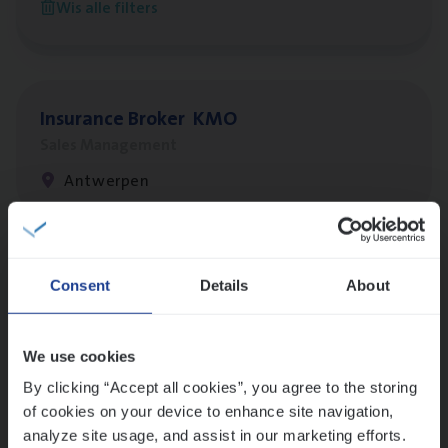
Wis alle filters
Antwerpen
Insu­ran­ce Bro­ker
KMO
Sales Management
Antwerpen
Lees onze verhalen
Consent
Details
About
Meer dan collega’s: hoe Julie en Aurélie elkaar
versterken
We use cookies
Mathias houdt van diepgaande dossiers én droge
humor
By clicking “Accept all cookies”, you agree to the storing
of cookies on your device to enhance site navigation,
Thalia zoekt graag oplossingen, in games én op het
analyze site usage, and assist in our marketing efforts.
werk