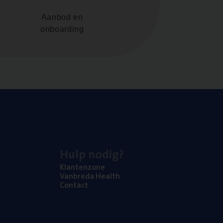
Aanbod en
onboarding
Hulp nodig?
Klan­ten­zo­ne
Van­b­re­da Health
Con­tact