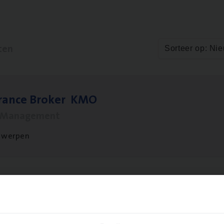
ten
Sorteer op: Ni
­ran­ce Bro­ker
KMO
s Management
twerpen
o­ra­te Insu­ran­ce Bro­ker Property
s Management