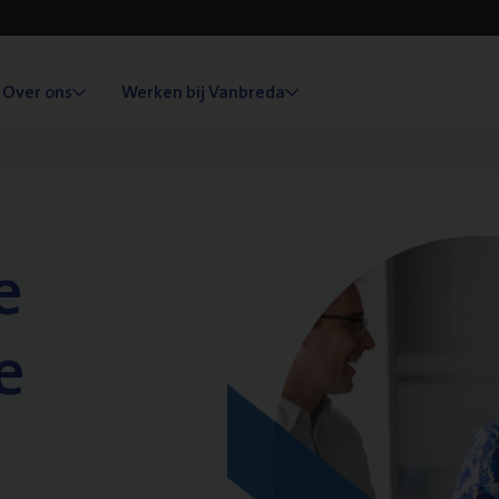
Over ons
Werken bij Vanbreda
e
e