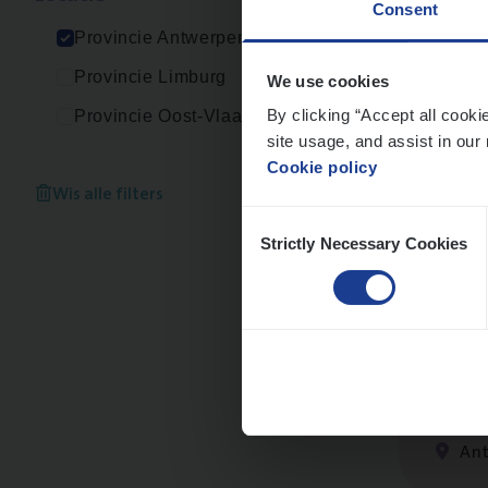
Consent
An
Provincie Antwerpen
Provincie Limburg
We use cookies
By clicking “Accept all cooki
Provincie Oost-Vlaanderen
site usage, and assist in our 
Busi
Cookie policy
Peop
Wis alle filters
Consent
An
Strictly Necessary Cookies
Selection
Insu­
Sale
An