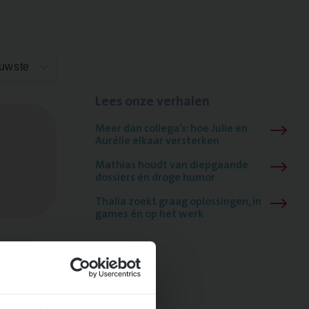
euwste
Lees onze verhalen
Meer dan collega’s: hoe Julie en
Aurélie elkaar versterken
Mathias houdt van diepgaande
dossiers én droge humor
Thalia zoekt graag oplossingen, in
games én op het werk