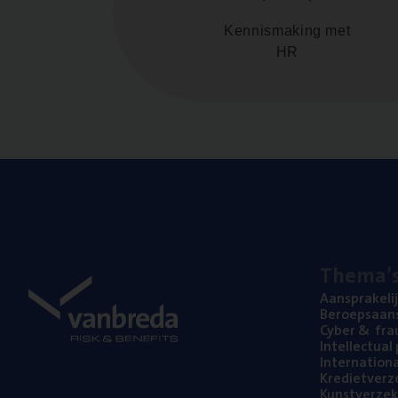
Kennismaking met
HR
The­ma’
Aan­spra­ke­li
Beroeps­aan­s
Cyber
&
fra
Intel­lec­tu­a
Inter­na­ti­o­
Kre­diet­ver­z
Kunst­ver­ze­k