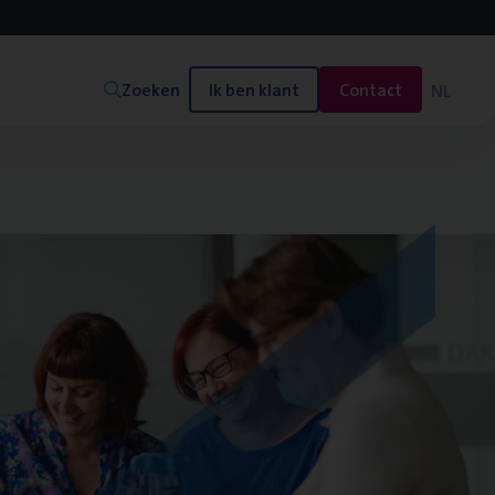
Zoeken
Ik ben klant
Contact
NL