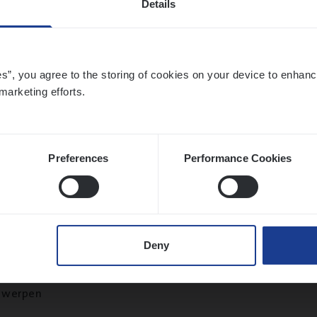
Details
twerpen
es”, you agree to the storing of cookies on your device to enhanc
marketing efforts.
­ness Mana­ger Mari­ne Cargo
le Management, Sales Management
twerpen
Preferences
Performance Cookies
ran­ce Bro­ker Trans­port
&
Logistiek
Deny
s Management
twerpen