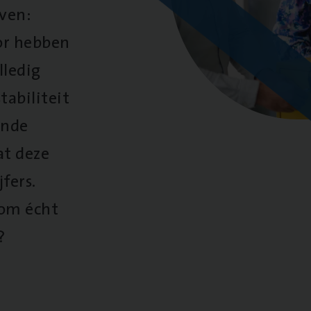
oven:
oor hebben
lledig
tabiliteit
ende
at deze
fers.
 om écht
?