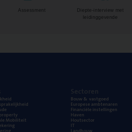
Assessment
Diepte-interview met
leidinggevende
s
Sec­to­ren
jk­heid
Bouw
&
vastgoed
pra­ke­lijk­heid
Euro­pe­se ambtenaren
ude
Finan­ci­ë­le instellingen
l property
Haven
na­le Mobiliteit
Hout­sec­tor
e­ke­ring
IT
e­ring
Land­bouw