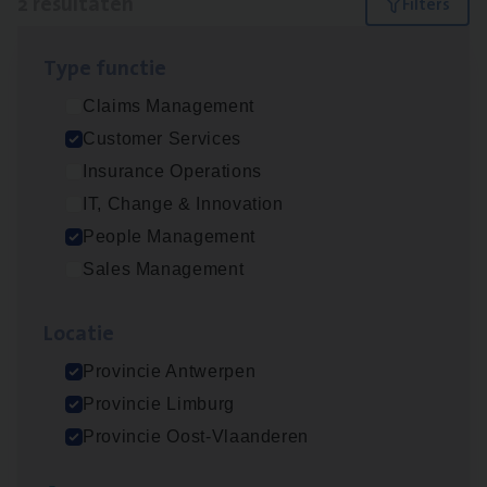
2 resultaten
Filters
Type func­tie
Busi­ness Mana­ger Mari­ne Cargo
Claims Management
People Management, Sales Management
Customer Services
Antwerpen
Insurance Operations
IT, Change & Innovation
People Management
Cus­to­mer Care Expert
Sales Management
Hospitalisatieverzekeringen
Customer Services
Loca­tie
Antwerpen
Provincie Antwerpen
Provincie Limburg
Provincie Oost-Vlaanderen
Lees onze verhalen