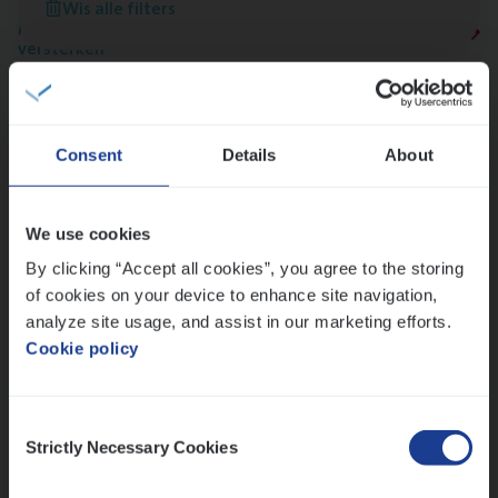
Wis alle filters
Meer dan collega’s: hoe Julie en Aurélie elkaar
versterken
Mathias houdt van diepgaande dossiers én droge
humor
Thalia zoekt graag oplossingen, in games én op het
Consent
Details
About
werk
We use cookies
Ons sollicitatieproces
By clicking “Accept all cookies”, you agree to the storing
of cookies on your device to enhance site navigation,
analyze site usage, and assist in our marketing efforts.
Cookie policy
Consent
Strictly Necessary Cookies
Selection