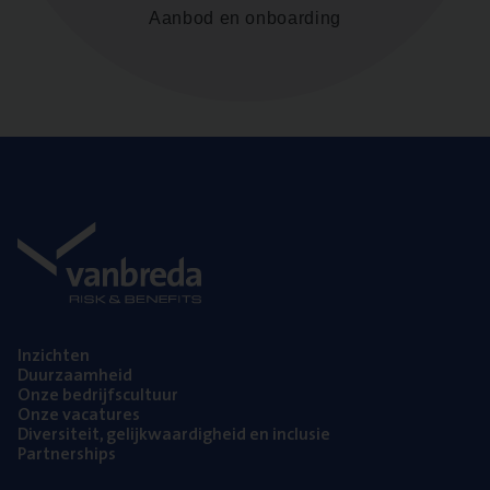
Aanbod en onboarding
Inzich­ten
Duur­zaam­heid
Onze bedrijfs­cul­tuur
Onze vaca­tu­res
Diver­si­teit, gelijk­waar­dig­heid en inclusie
Part­ner­ships