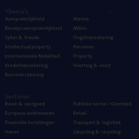
The­ma’s
Aan­spra­ke­lijk­heid
Mari­ne
Beroeps­aan­spra­ke­lijk­heid
Mili­eu
Cyber
&
fraude
Oogst­ver­ze­ke­ring
Intel­lec­tu­al property
Per­so­nen
Inter­na­ti­o­na­le Mobiliteit
Pro­per­ty
Kre­diet­ver­ze­ke­ring
Voer­tuig
&
vloot
Kunst­ver­ze­ke­ring
Sec­to­ren
Bouw
&
vastgoed
Publie­ke sec­tor / Overheid
Euro­pe­se ambtenaren
Retail
Finan­ci­ë­le instellingen
Trans­port
&
logistiek
Haven
Upcy­cling
&
recycling