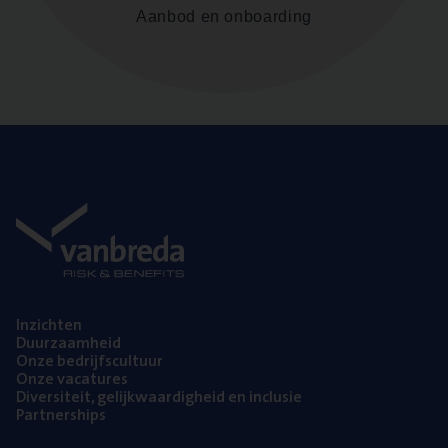
Aanbod en onboarding
Inzich­ten
Duur­zaam­heid
Onze bedrijfs­cul­tuur
Onze vaca­tu­res
Diver­si­teit, gelijk­waar­dig­heid en inclusie
Part­ner­ships