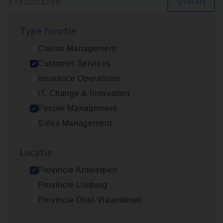
2 resultaten
Filters
Type func­tie
Cus­to­mer Care Expert
Claims Management
Hospitalisatieverzekeringen
Customer Services
Customer Services
Insurance Operations
Antwerpen
IT, Change & Innovation
People Management
Sales Management
Busi­ness Mana­ger Mari­ne Cargo
People Management, Sales Management
Loca­tie
Antwerpen
Provincie Antwerpen
Provincie Limburg
Provincie Oost-Vlaanderen
Lees onze verhalen