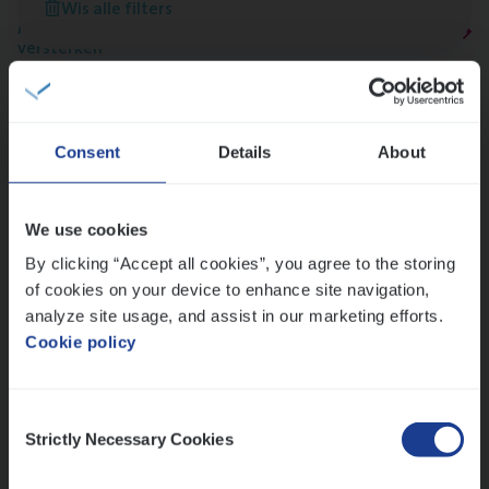
Wis alle filters
Meer dan collega’s: hoe Julie en Aurélie elkaar
versterken
Mathias houdt van diepgaande dossiers én droge
humor
Thalia zoekt graag oplossingen, in games én op het
Consent
Details
About
werk
We use cookies
Ons sollicitatieproces
By clicking “Accept all cookies”, you agree to the storing
of cookies on your device to enhance site navigation,
analyze site usage, and assist in our marketing efforts.
Cookie policy
Consent
Strictly Necessary Cookies
Selection