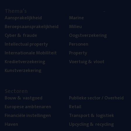
The­ma’s
Aan­spra­ke­lijk­heid
Mari­ne
Beroeps­aan­spra­ke­lijk­heid
Mili­eu
Cyber
&
fraude
Oogst­ver­ze­ke­ring
Intel­lec­tu­al property
Per­so­nen
Inter­na­ti­o­na­le Mobiliteit
Pro­per­ty
Kre­diet­ver­ze­ke­ring
Voer­tuig
&
vloot
Kunst­ver­ze­ke­ring
Sec­to­ren
Bouw
&
vastgoed
Publie­ke sec­tor / Overheid
Euro­pe­se ambtenaren
Retail
Finan­ci­ë­le instellingen
Trans­port
&
logistiek
Haven
Upcy­cling
&
recycling